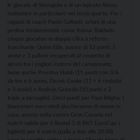
le giocate di Shengelia e di un ispirato Abass,
mattatore in particolare nel terzo quarto. Per i
ragazzi di coach Paolo Galbiati, orfani di una
pedina fondamentale come Kamar Baldwin,
cinque giocatori in doppia cifra a referto:
trascinante Quinn Ellis, autore di 12 punti. 5
assist e 3 palloni recuperati al cospetto di
alcuni tra i migliori esterni del campionato;
bene anche Prentiss Hubb (11 punti con 3/6
da tre e 6 assist, Derek Cooke (11 + 6 rimbalzi
e 3 assist) e Andrejs Grazulis (10 punti e 2
triple a bersaglio). Dieci punti per Paul Biligha. I
bianconeri mercoledì giocheranno di nuovo in
casa, questa volta contro Gran Canaria nel
match valido per il Round 3 di BKT EuroCup: i
biglietti per il match (palla a due alle 20.00)
sono in vendita online e presso l’Aquila Store di