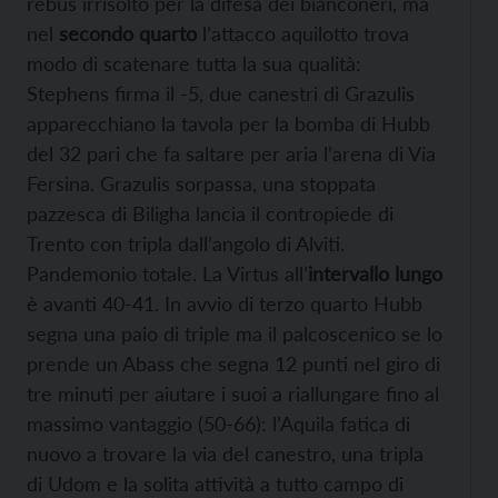
rebus irrisolto per la difesa dei bianconeri, ma
nel
secondo quarto
l’attacco aquilotto trova
modo di scatenare tutta la sua qualità:
Stephens firma il -5, due canestri di Grazulis
apparecchiano la tavola per la bomba di Hubb
del 32 pari che fa saltare per aria l’arena di Via
Fersina. Grazulis sorpassa, una stoppata
pazzesca di Biligha lancia il contropiede di
Trento con tripla dall’angolo di Alviti.
Pandemonio totale. La Virtus all’
intervallo lungo
è avanti 40-41. In avvio di terzo quarto Hubb
segna una paio di triple ma il palcoscenico se lo
prende un Abass che segna 12 punti nel giro di
tre minuti per aiutare i suoi a riallungare fino al
massimo vantaggio (50-66): l’Aquila fatica di
nuovo a trovare la via del canestro, una tripla
di Udom e la solita attività a tutto campo di