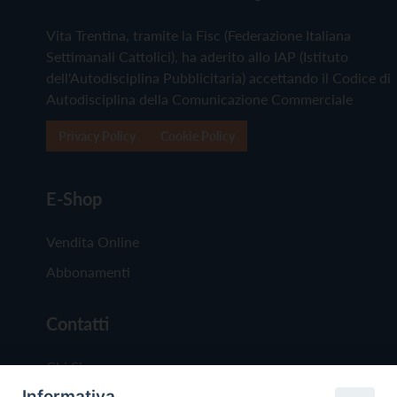
Vita Trentina, tramite la Fisc (Federazione Italiana
Settimanali Cattolici), ha aderito allo IAP (Istituto
dell'Autodisciplina Pubblicitaria) accettando il Codice di
Autodisciplina della Comunicazione Commerciale
Privacy Policy
Cookie Policy
E-Shop
Vendita Online
Abbonamenti
Contatti
Chi Siamo
Informativa
Redazione