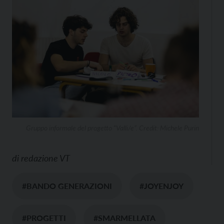
Gruppo informale del progetto “Valli/e”. Credit: Michele Purin
di
redazione VT
#BANDO GENERAZIONI
#JOYENJOY
#PROGETTI
#SMARMELLATA