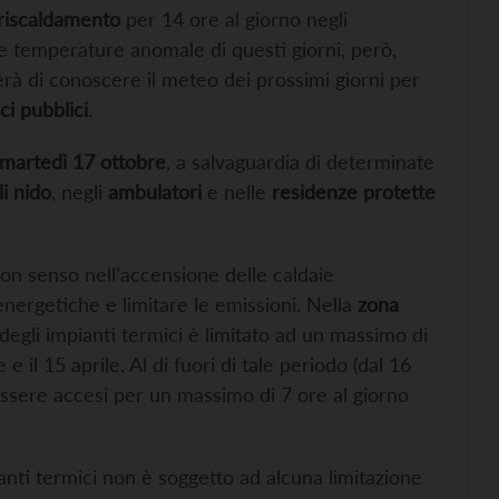
riscaldamento
per 14 ore al giorno negli
le temperature anomale di questi giorni, però,
rà di conoscere il meteo dei prossimi giorni per
ici pubblici
.
martedì 17 ottobre
, a salvaguardia di determinate
li nido
, negli
ambulatori
e nelle
residenze protette
uon senso nell’accensione delle caldaie
energetiche e limitare le emissioni. Nella
zona
 degli impianti termici è limitato ad un massimo di
 e il 15 aprile. Al di fuori di tale periodo (dal 16
 essere accesi per un massimo di 7 ore al giorno
anti termici non è soggetto ad alcuna limitazione