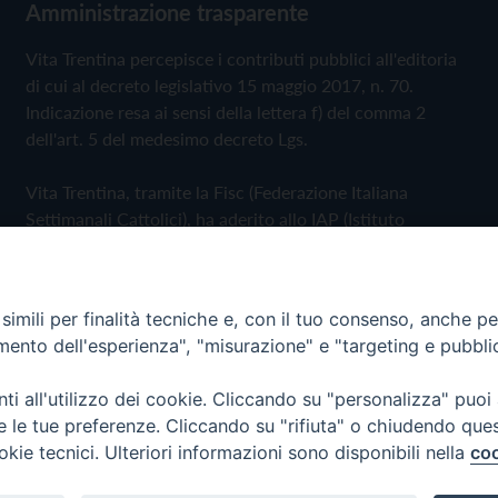
Amministrazione trasparente
Vita Trentina percepisce i contributi pubblici all'editoria
di cui al decreto legislativo 15 maggio 2017, n. 70.
Indicazione resa ai sensi della lettera f) del comma 2
dell'art. 5 del medesimo decreto Lgs.
Vita Trentina, tramite la Fisc (Federazione Italiana
Settimanali Cattolici), ha aderito allo IAP (Istituto
dell'Autodisciplina Pubblicitaria) accettando il Codice di
Autodisciplina della Comunicazione Commerciale
imili per finalità tecniche e, con il tuo consenso, anche per 
Privacy Policy
Cookie Policy
amento dell'esperienza", "misurazione" e "targeting e pubbli
i all'utilizzo dei cookie. Cliccando su "personalizza" puoi
 Trentina Editrice
re le tue preferenze. Cliccando su "rifiuta" o chiudendo que
okie tecnici. Ulteriori informazioni sono disponibili nella
coo