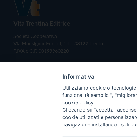
Vita Trentina Editrice
Società Cooperativa
Via Monsignor Endrici, 14 – 38122 Trento
P.IVA e C.F. 00199960220
Informativa
Utilizziamo cookie o tecnologie s
funzionalità semplici", "miglior
cookie policy.
Cliccando su "accetta" acconsent
Copyright © 2019 - Tutti i diritti riservati - Vita
cookie utilizzati e personalizza
navigazione installando i soli co
Privacy Policy