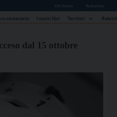
Chi Siamo
Redazione
stro centenario
I nostri libri
Territori
Rubric
cceso dal 15 ottobre