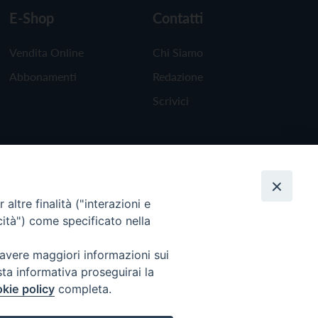
E-Shop
Contatti
Vendita Online
Chi Siamo
Abbonamenti
Redazione
Scrivici
altre finalità ("interazioni e
cità") come specificato nella
 avere maggiori informazioni sui
sta informativa proseguirai la
kie policy
completa.