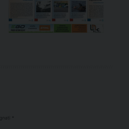
egnati
*