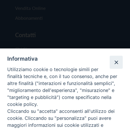
Vendita Online
Abbonamenti
Contatti
Chi Siamo
Informativa
Redazione
Scrivici
Utilizziamo cookie o tecnologie simili per
finalità tecniche e, con il tuo consenso, anche per
altre finalità ("interazioni e funzionalità semplici",
"miglioramento dell'esperienza", "misurazione" e
"targeting e pubblicità") come specificato nella
cookie policy.
Copyright © 2019 - Tutti i diritti riservati - Vit
Cliccando su "accetta" acconsenti all'utilizzo dei
Trentina Editrice
cookie. Cliccando su "personalizza" puoi avere
maggiori informazioni sui cookie utilizzati e
Privacy Policy