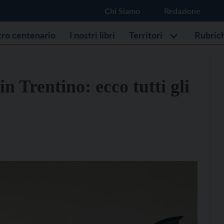
Chi Siamo
Redazione
stro centenario
I nostri libri
Territori
Rubric
 Trentino: ecco tutti gli