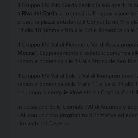
Il Gruppo FAI Alto Garda dedica la sua apertura aut
a Riva del Garda
, a tre mesi dall’inaugurazione is
presso la piazza antistante il Convento dell’Inviol
14 alle 18 (ultima visita alle 17) e domenica dalle 1
Il Gruppo FAI Val di Fiemme e Val di Fassa propone
Moena”
. L’appuntamento è sabato e domenica all
sabato e domenica alle 14 alla Strada de Sen Roc
Il Gruppo FAI Val di Sole e Val di Non promuove la
sabato e domenica dalle 9 alle 11 e dalle 14 alle 17 
includono la centrale idroelettrica Cogolo). Contr
In occasione delle Giornate FAI di Autunno è ape
FAI, con un ricco programma di iniziative ed eventi
sito web del Castello.