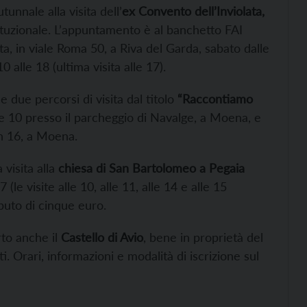
unnale alla visita dell’
ex Convento dell’Inviolata,
tituzionale. L’appuntamento è al banchetto FAI
ata, in viale Roma 50, a Riva del Garda, sabato dalle
0 alle 18 (ultima visita alle 17).
 due percorsi di visita dal titolo
“Raccontiamo
e 10 presso il parcheggio di Navalge, a Moena, e
h 16, a Moena.
 visita alla
chiesa di San Bartolomeo a Pegaia
(le visite alle 10, alle 11, alle 14 e alle 15
ibuto di cinque euro.
rto anche il
Castello di Avio
, bene in proprietà del
. Orari, informazioni e modalità di iscrizione sul