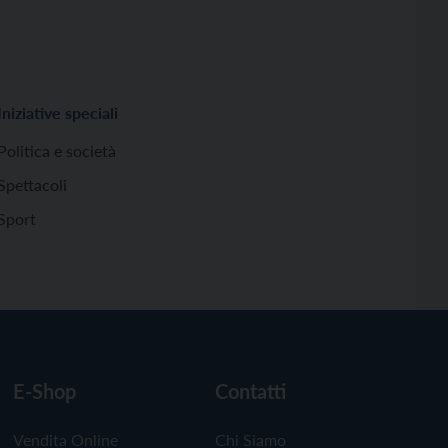
Iniziative speciali
Politica e società
Spettacoli
Sport
E-Shop
Contatti
Vendita Online
Chi Siamo