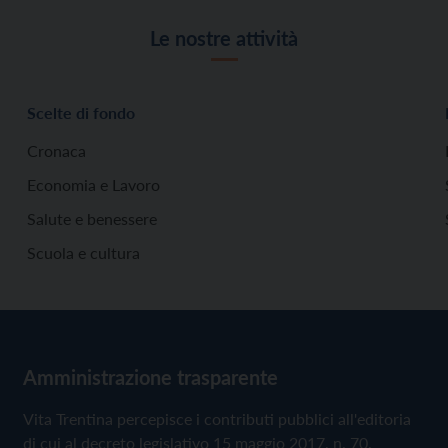
Le nostre attività
Scelte di fondo
Cronaca
Economia e Lavoro
Salute e benessere
Scuola e cultura
Amministrazione trasparente
Vita Trentina percepisce i contributi pubblici all'editoria
di cui al decreto legislativo 15 maggio 2017, n. 70.