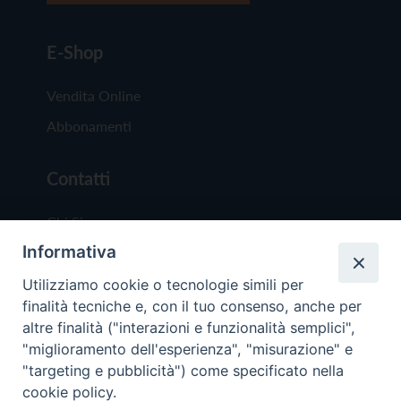
E-Shop
Vendita Online
Abbonamenti
Contatti
Chi Siamo
Informativa
Redazione
Scrivici
Utilizziamo cookie o tecnologie simili per
finalità tecniche e, con il tuo consenso, anche per
altre finalità ("interazioni e funzionalità semplici",
"miglioramento dell'esperienza", "misurazione" e
"targeting e pubblicità") come specificato nella
cookie policy.
Copyright © 2019 - Tutti i diritti riservati - Vit