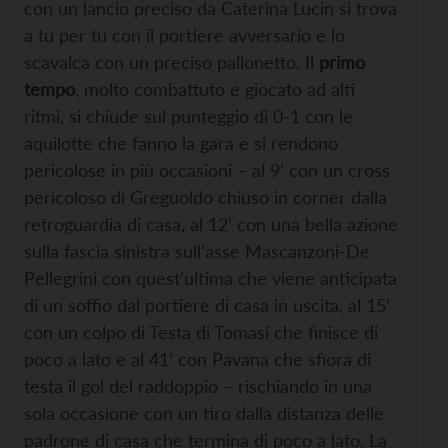
con un lancio preciso da Caterina Lucin si trova
a tu per tu con il portiere avversario e lo
scavalca con un preciso pallonetto. Il
primo
tempo
, molto combattuto e giocato ad alti
ritmi, si chiude sul punteggio di 0-1 con le
aquilotte che fanno la gara e si rendono
pericolose in più occasioni – al 9’ con un cross
pericoloso di Greguoldo chiuso in corner dalla
retroguardia di casa, al 12’ con una bella azione
sulla fascia sinistra sull’asse Mascanzoni-De
Pellegrini con quest’ultima che viene anticipata
di un soffio dal portiere di casa in uscita, al 15’
con un colpo di Testa di Tomasi che finisce di
poco a lato e al 41’ con Pavana che sfiora di
testa il gol del raddoppio – rischiando in una
sola occasione con un tiro dalla distanza delle
padrone di casa che termina di poco a lato. La