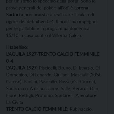
per un soffio lo specchio della porta. Sono le
prove generali del poker: all’86’ è
Lorena
Sartori
a procurarsi e a realizzare il calcio di
rigore del definitivo 0-4. Il prossimo impegno
per le gialloblu è in programma domenica
15/10 in casa contro il Villorba Calcio.
Il tabellino
:
L’AQUILA 1927-TRENTO CALCIO FEMMINILE
0-4
L’AQUILA 1927
: Piscicelli, Bruno, Di Ignazio, Di
Domenico, Di Lenardo, Giuliani, Masciulli (30’st
Caruso), Paolini, Pasciullo, Rossi (6’st Ciocca),
Santirocco. A disposizione: Salle, Berardi, Dan,
Fiore, Pettigli, Profumo, Santarelli. Allenatore:
La Civita
TRENTO CALCIO FEMMINILE
: Rubinaccio,