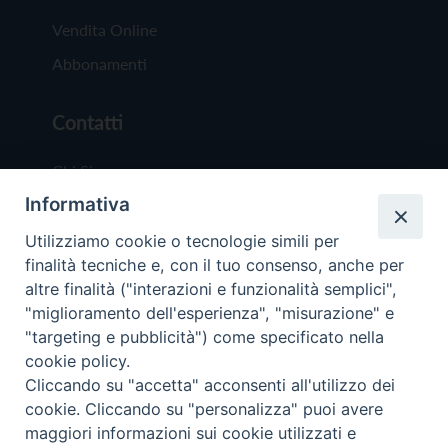
Vendita Online
Abbonamenti
Contatti
Chi Siamo
Informativa
Redazione
Scrivici
Utilizziamo cookie o tecnologie simili per
finalità tecniche e, con il tuo consenso, anche per
altre finalità ("interazioni e funzionalità semplici",
"miglioramento dell'esperienza", "misurazione" e
"targeting e pubblicità") come specificato nella
cookie policy.
Copyright © 2019 - Tutti i diritti riservati - Vit
Cliccando su "accetta" acconsenti all'utilizzo dei
Trentina Editrice
cookie. Cliccando su "personalizza" puoi avere
maggiori informazioni sui cookie utilizzati e
Privacy Policy