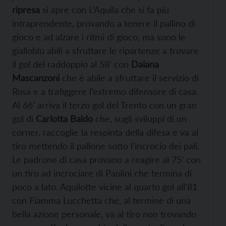
ripresa
si apre con L’Aquila che si fa più
intraprendente, provando a tenere il pallino di
gioco e ad alzare i ritmi di gioco, ma sono le
gialloblu abili a sfruttare le ripartenze a trovare
il gol del raddoppio al 58’ con
Daiana
Mascanzoni
che è abile a sfruttare il servizio di
Rosa e a trafiggere l’estremo difensore di casa.
Al 66’ arriva il terzo gol del Trento con un gran
gol di
Carlotta Baldo
che, sugli sviluppi di un
corner, raccoglie la respinta della difesa e va al
tiro mettendo il pallone sotto l’incrocio dei pali.
Le padrone di casa provano a reagire al 75’ con
un tiro ad incrociare di Paolini che termina di
poco a lato. Aquilotte vicine al quarto gol all’81
con Fiamma Lucchetta che, al termine di una
bella azione personale, va al tiro non trovando