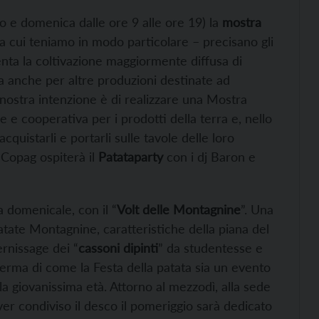
ato e domenica dalle ore 9 alle ore 19) la
mostra
 cui teniamo in modo particolare – precisano gli
senta la coltivazione maggiormente diffusa di
zza anche per altre produzioni destinate ad
a nostra intenzione è di realizzare una Mostra
 e cooperativa per i prodotti della terra e, nello
acquistarli e portarli sulle tavole delle loro
a Copag ospiterà il
Patataparty
con i dj Baron e
 domenicale, con il “
Volt delle Montagnine
”. Una
patate Montagnine, caratteristiche della piana del
ernissage dei “
cassoni dipinti
” da studentesse e
ferma di come la Festa della patata sia un evento
la giovanissima età. Attorno al mezzodì, alla sede
er condiviso il desco il pomeriggio sarà dedicato