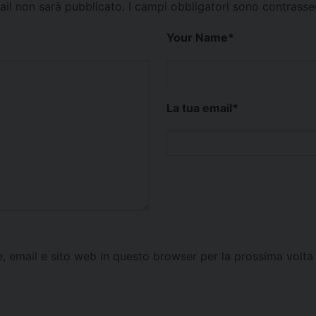
mail non sarà pubblicato.
I campi obbligatori sono contrass
Your Name
*
La tua email
*
e, email e sito web in questo browser per la prossima vol