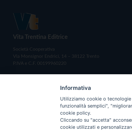
Vita Trentina Editrice
Società Cooperativa
Via Monsignor Endrici, 14 – 38122 Trento
P.IVA e C.F. 00199960220
Informativa
Utilizziamo cookie o tecnologie s
funzionalità semplici", "miglior
cookie policy.
Cliccando su "accetta" acconsent
Copyright © 2019 - Tutti i diritti riservati - Vita
cookie utilizzati e personalizza