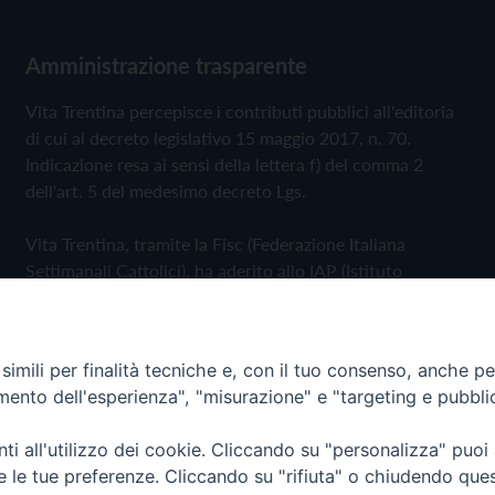
Amministrazione trasparente
Vita Trentina percepisce i contributi pubblici all'editoria
di cui al decreto legislativo 15 maggio 2017, n. 70.
Indicazione resa ai sensi della lettera f) del comma 2
dell'art. 5 del medesimo decreto Lgs.
Vita Trentina, tramite la Fisc (Federazione Italiana
Settimanali Cattolici), ha aderito allo IAP (Istituto
dell'Autodisciplina Pubblicitaria) accettando il Codice di
Autodisciplina della Comunicazione Commerciale
imili per finalità tecniche e, con il tuo consenso, anche per 
Privacy Policy
Cookie Policy
amento dell'esperienza", "misurazione" e "targeting e pubbli
i all'utilizzo dei cookie. Cliccando su "personalizza" puoi
 Trentina Editrice
re le tue preferenze. Cliccando su "rifiuta" o chiudendo que