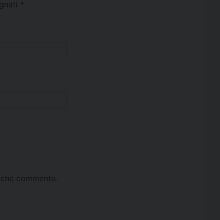
egnati
*
ta che commento.