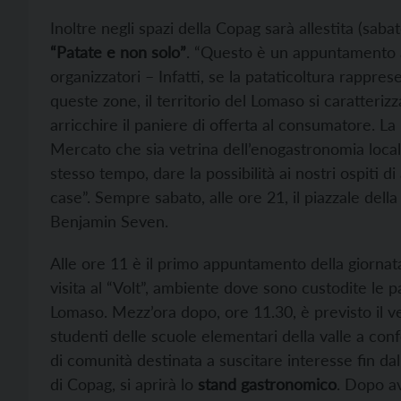
Inoltre negli spazi della Copag sarà allestita (sab
“Patate e non solo”
. “Questo è un appuntamento a
organizzatori – Infatti, se la pataticoltura rappre
queste zone, il territorio del Lomaso si caratteri
arricchire il paniere di offerta al consumatore. L
Mercato che sia vetrina dell’enogastronomia locale
stesso tempo, dare la possibilità ai nostri ospiti di 
case”. Sempre sabato, alle ore 21, il piazzale dell
Benjamin Seven.
Alle ore 11 è il primo appuntamento della giornata
visita al “Volt”, ambiente dove sono custodite le 
Lomaso. Mezz’ora dopo, ore 11.30, è previsto il v
studenti delle scuole elementari della valle a con
di comunità destinata a suscitare interesse fin dal
di Copag, si aprirà lo
stand gastronomico
. Dopo av