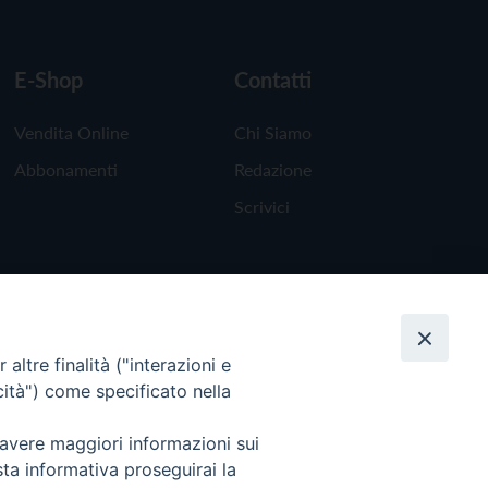
E-Shop
Contatti
Vendita Online
Chi Siamo
Abbonamenti
Redazione
Scrivici
altre finalità ("interazioni e
cità") come specificato nella
 avere maggiori informazioni sui
sta informativa proseguirai la