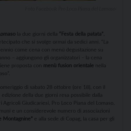
Foto Facebook Pro Loco Piana del Lomaso
Lomaso
la due giorni della
“Festa della patata”
,
ecipato che si svolge ormai da sedici anni. “La
millennio come cena con menù degustazione su
anno – aggiungono gli organizzatori – la cena
 viene proposta con
menù fusion orientale
nella
aso”.
omeriggio di sabato 28 ottobre (ore 18), con il
a edizione della due giorni resa possibile dalla
 Agricoli Giudicariesi, Pro Loco Piana del Lomaso,
omuni e un considerevole numero di associazioni
lle Montagnine”
e alla sede di Copag, la casa per gli