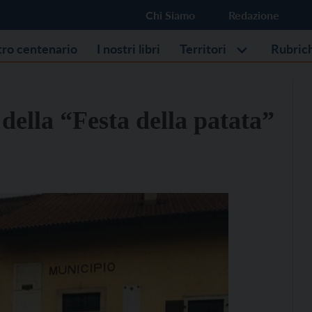
Chi Siamo
Redazione
stro centenario
I nostri libri
Territori
Rubric
della “Festa della patata”