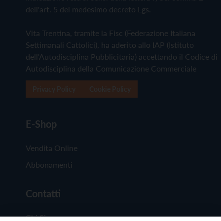
dell'art. 5 del medesimo decreto Lgs.
Vita Trentina, tramite la Fisc (Federazione Italiana
Settimanali Cattolici), ha aderito allo IAP (Istituto
dell'Autodisciplina Pubblicitaria) accettando il Codice di
Autodisciplina della Comunicazione Commerciale
Privacy Policy
Cookie Policy
E-Shop
Vendita Online
Abbonamenti
Contatti
Chi Siamo