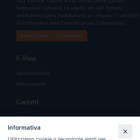
Vita Trentina, tramite la Fisc (Federazione Italiana
Settimanali Cattolici), ha aderito allo IAP (Istituto
dell'Autodisciplina Pubblicitaria) accettando il Codice di
Autodisciplina della Comunicazione Commerciale
Privacy Policy
Cookie Policy
E-Shop
Vendita Online
Abbonamenti
Contatti
Chi Siamo
Informativa
Redazione
Scrivici
Utilizziamo cookie o tecnologie simili per