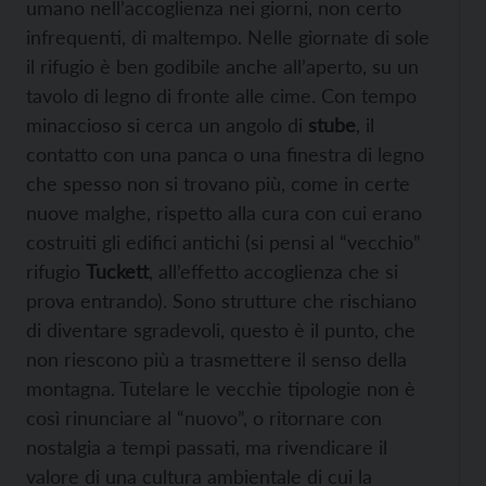
umano nell’accoglienza nei giorni, non certo
infrequenti, di maltempo. Nelle giornate di sole
il rifugio è ben godibile anche all’aperto, su un
tavolo di legno di fronte alle cime. Con tempo
minaccioso si cerca un angolo di
stube
, il
contatto con una panca o una finestra di legno
che spesso non si trovano più, come in certe
nuove malghe, rispetto alla cura con cui erano
costruiti gli edifici antichi (si pensi al “vecchio”
rifugio
Tuckett
, all’effetto accoglienza che si
prova entrando). Sono strutture che rischiano
di diventare sgradevoli, questo è il punto, che
non riescono più a trasmettere il senso della
montagna. Tutelare le vecchie tipologie non è
così rinunciare al “nuovo”, o ritornare con
nostalgia a tempi passati, ma rivendicare il
valore di una cultura ambientale di cui la