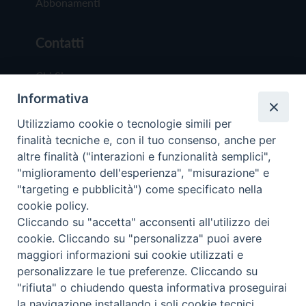
Abbonamenti
Contatti
Chi Siamo
Informativa
Redazione
Scrivici
Utilizziamo cookie o tecnologie simili per
finalità tecniche e, con il tuo consenso, anche per
altre finalità ("interazioni e funzionalità semplici",
"miglioramento dell'esperienza", "misurazione" e
"targeting e pubblicità") come specificato nella
cookie policy.
Copyright © 2019 - Tutti i diritti riservati - Vit
Cliccando su "accetta" acconsenti all'utilizzo dei
Trentina Editrice
cookie. Cliccando su "personalizza" puoi avere
maggiori informazioni sui cookie utilizzati e
Privacy Policy
personalizzare le tue preferenze. Cliccando su
Torna all'inizi
"rifiuta" o chiudendo questa informativa proseguirai
la navigazione installando i soli cookie tecnici.