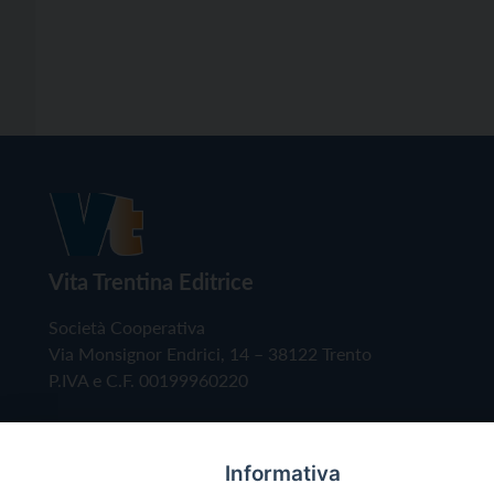
Vita Trentina Editrice
Società Cooperativa
Via Monsignor Endrici, 14 – 38122 Trento
P.IVA e C.F. 00199960220
Informativa