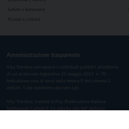
Salute e benessere
Scuola e cultura
Amministrazione trasparente
Vita Trentina percepisce i contributi pubblici all'editoria
di cui al decreto legislativo 15 maggio 2017, n. 70.
Indicazione resa ai sensi della lettera f) del comma 2
dell'art. 5 del medesimo decreto Lgs.
Vita Trentina, tramite la Fisc (Federazione Italiana
Settimanali Cattolici), ha aderito allo IAP (Istituto
dell'Autodisciplina Pubblicitaria) accettando il Codice di
Autodisciplina della Comunicazione Commerciale