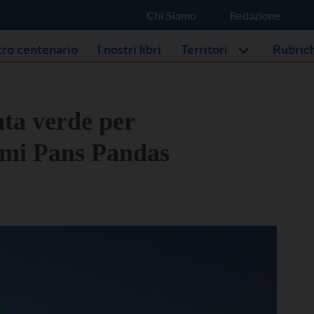
Chi Siamo
Redazione
stro centenario
I nostri libri
Territori
Rubric
nta verde per
romi Pans Pandas