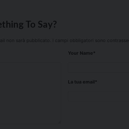
thing To Say?
mail non sarà pubblicato.
I campi obbligatori sono contrass
Your Name
*
La tua email
*