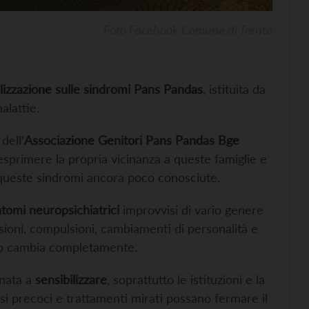
Foto Facebook Comune di Trento
ilizzazione sulle sindromi Pans Pandas
, istituita da
alattie.
 dell’
Associazione Genitori Pans Pandas Bge
sprimere la propria vicinanza a queste famiglie e
 queste sindromi ancora poco conosciute.
tomi neuropsichiatrici
improvvisi di vario genere
ssioni, compulsioni, cambiamenti di personalità e
ino cambia completamente.
gnata a
sensibilizzare
, soprattutto le istituzioni e la
i precoci e trattamenti mirati possano fermare il