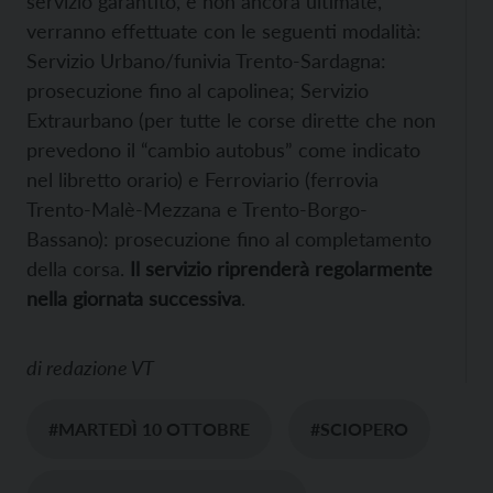
servizio garantito, e non ancora ultimate,
verranno effettuate con le seguenti modalità:
Servizio Urbano/funivia Trento-Sardagna:
prosecuzione fino al capolinea; Servizio
Extraurbano (per tutte le corse dirette che non
prevedono il “cambio autobus” come indicato
nel libretto orario) e Ferroviario (ferrovia
Trento-Malè-Mezzana e Trento-Borgo-
Bassano): prosecuzione fino al completamento
della corsa.
Il servizio riprenderà regolarmente
nella giornata successiva
.
di
redazione VT
#MARTEDÌ 10 OTTOBRE
#SCIOPERO