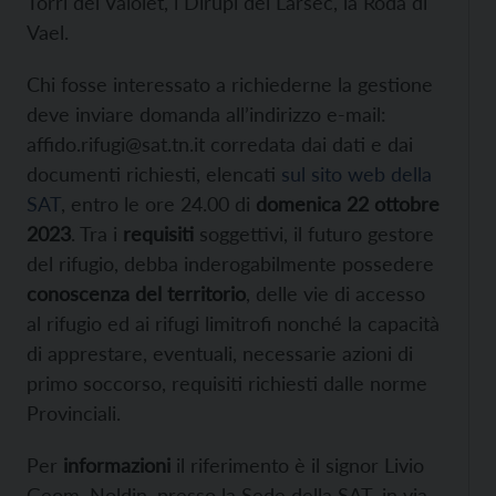
Torri del Vaiolet, i Dirupi del Larsec, la Roda di
Vael.
Chi fosse interessato a richiederne la gestione
deve inviare domanda all’indirizzo e-mail:
affido.rifugi@sat.tn.it corredata dai dati e dai
documenti richiesti, elencati
sul sito web della
SAT
, entro le ore 24.00 di
domenica 22 ottobre
2023
. Tra i
requisiti
soggettivi, il futuro gestore
del rifugio, debba inderogabilmente possedere
conoscenza del territorio
, delle vie di accesso
al rifugio ed ai rifugi limitrofi nonché la capacità
di apprestare, eventuali, necessarie azioni di
primo soccorso, requisiti richiesti dalle norme
Provinciali.
Per
informazioni
il riferimento è il signor Livio
Geom. Noldin, presso la Sede della SAT, in via