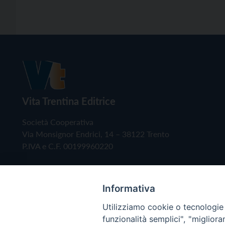
Vita Trentina Editrice
Società Cooperativa
Via Monsignor Endrici, 14 – 38122 Trento
P.IVA e C.F. 00199960220
Informativa
Utilizziamo cookie o tecnologie s
funzionalità semplici", "miglior