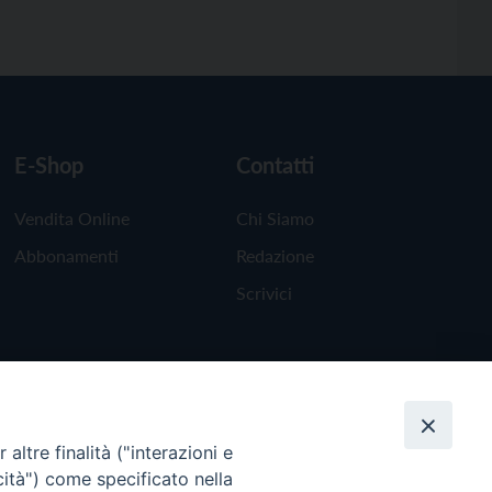
E-Shop
Contatti
Vendita Online
Chi Siamo
Abbonamenti
Redazione
Scrivici
altre finalità ("interazioni e
cità") come specificato nella