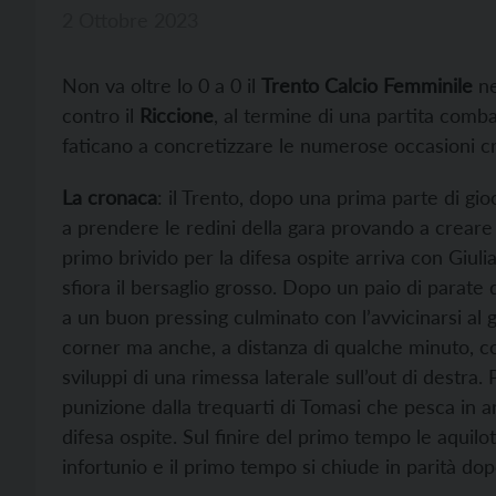
2 Ottobre 2023
Non va oltre lo 0 a 0 il
Trento Calcio Femminile
ne
contro il
Riccione
, al termine di una partita comba
faticano a concretizzare le numerose occasioni c
La cronaca
: il Trento, dopo una prima parte di gioc
a prendere le redini della gara provando a creare i
primo brivido per la difesa ospite arriva con Giuli
sfiora il bersaglio grosso. Dopo un paio di parate d
a un buon pressing culminato con l’avvicinarsi al go
corner ma anche, a distanza di qualche minuto, con
sviluppi di una rimessa laterale sull’out di destra. 
punizione dalla trequarti di Tomasi che pesca in a
difesa ospite. Sul finire del primo tempo le aqui
infortunio e il primo tempo si chiude in parità dop