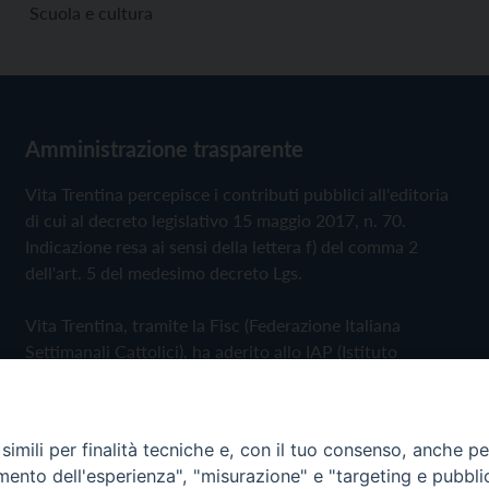
Scuola e cultura
Amministrazione trasparente
Vita Trentina percepisce i contributi pubblici all'editoria
di cui al decreto legislativo 15 maggio 2017, n. 70.
Indicazione resa ai sensi della lettera f) del comma 2
dell'art. 5 del medesimo decreto Lgs.
Vita Trentina, tramite la Fisc (Federazione Italiana
Settimanali Cattolici), ha aderito allo IAP (Istituto
dell'Autodisciplina Pubblicitaria) accettando il Codice di
Autodisciplina della Comunicazione Commerciale
imili per finalità tecniche e, con il tuo consenso, anche per 
Privacy Policy
Cookie Policy
amento dell'esperienza", "misurazione" e "targeting e pubbli