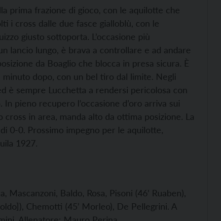
ella prima frazione di gioco, con le aquilotte che
ti i cross dalle due fasce gialloblù, con le
uizzo giusto sottoporta. L’occasione più
un lancio lungo, è brava a controllare e ad andare
osizione da Boaglio che blocca in presa sicura. È
 minuto dopo, con un bel tiro dal limite. Negli
e, ed è sempre Lucchetta a rendersi pericolosa con
 In pieno recupero l’occasione d’oro arriva sui
o cross in area, manda alto da ottima posizione. La
 di 0-0. Prossimo impegno per le aquilotte,
uila 1927.
a, Mascanzoni, Baldo, Rosa, Pisoni (46’ Ruaben),
uoldo]), Chemotti (45’ Morleo), De Pellegrini. A
amini. Allenatore: Mauro Perina