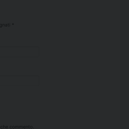
egnati
*
ta che commento.