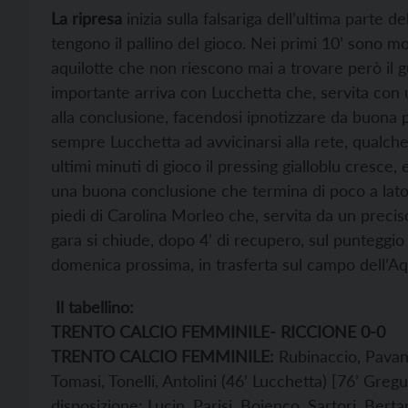
La ripresa
inizia sulla falsariga dell’ultima parte d
tengono il pallino del gioco. Nei primi 10’ sono mol
aquilotte che non riescono mai a trovare però il g
importante arriva con Lucchetta che, servita con 
alla conclusione, facendosi ipnotizzare da buona p
sempre Lucchetta ad avvicinarsi alla rete, qualche
ultimi minuti di gioco il pressing gialloblu cresc
una buona conclusione che termina di poco a lato.
piedi di Carolina Morleo che, servita da un precis
gara si chiude, dopo 4’ di recupero, sul punteggio
domenica prossima, in trasferta sul campo dell’Aq
Il tabellino:
TRENTO CALCIO FEMMINILE- RICCIONE 0-0
TRENTO CALCIO FEMMINILE:
Rubinaccio, Pavan
Tomasi, Tonelli, Antolini (46’ Lucchetta) [76’ Greg
disposizione: Lucin, Parisi, Bojenco, Sartori, Bert