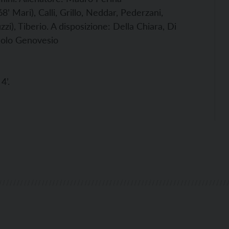
8’ Mari), Calli, Grillo, Neddar, Pederzani,
zi), Tiberio. A disposizione: Della Chiara, Di
Paolo Genovesio
4’.