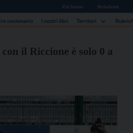
Chi Siamo
Redazione
stro centenario
I nostri libri
Territori
Rubric
con il Riccione è solo 0 a