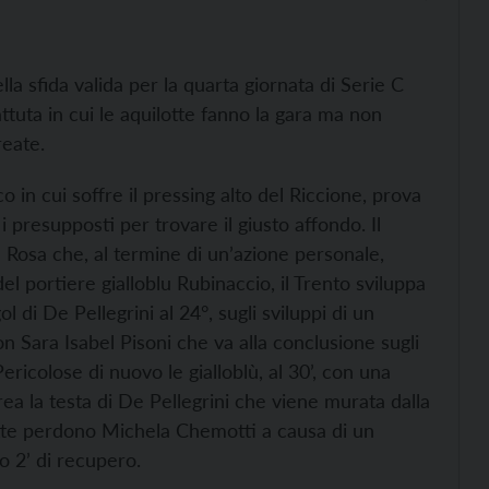
lla sfida valida per la quarta giornata di Serie C
ttuta in cui le aquilotte fanno la gara ma non
reate.
o in cui soffre il pressing alto del Riccione, prova
 presupposti per trovare il giusto affondo. Il
a Rosa che, al termine di un’azione personale,
el portiere gialloblu Rubinaccio, il Trento sviluppa
l di De Pellegrini al 24°, sugli sviluppi di un
 Sara Isabel Pisoni che va alla conclusione sugli
Pericolose di nuovo le gialloblù, al 30’, con una
rea la testa di De Pellegrini che viene murata dalla
lotte perdono Michela Chemotti a causa di un
o 2’ di recupero.