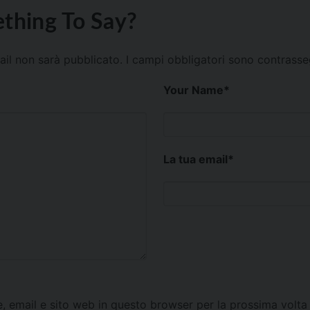
thing To Say?
mail non sarà pubblicato.
I campi obbligatori sono contrass
Your Name
*
La tua email
*
e, email e sito web in questo browser per la prossima vol