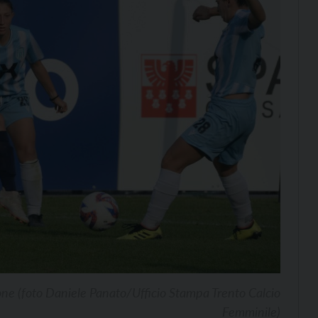
one (foto Daniele Panato/Ufficio Stampa Trento Calcio
Femminile)