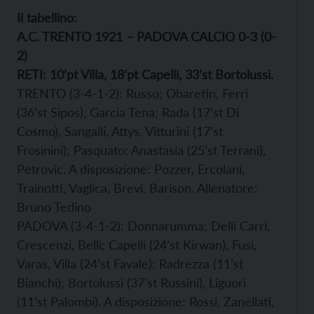
Il tabellino:
A.C. TRENTO 1921 – PADOVA CALCIO 0-3 (0-
2)
RETI: 10’pt Villa, 18’pt Capelli, 33’st Bortolussi.
TRENTO (3-4-1-2): Russo; Obaretin, Ferri
(36’st Sipos), Garcia Tena; Rada (17’st Di
Cosmo), Sangalli, Attys, Vitturini (17’st
Frosinini); Pasquato; Anastasia (25’st Terrani),
Petrovic. A disposizione: Pozzer, Ercolani,
Trainotti, Vaglica, Brevi, Barison. Allenatore:
Bruno Tedino
PADOVA (3-4-1-2): Donnarumma; Delli Carri,
Crescenzi, Belli; Capelli (24’st Kirwan), Fusi,
Varas, Villa (24’st Favale); Radrezza (11’st
Bianchi); Bortolussi (37’st Russini), Liguori
(11’st Palombi). A disposizione: Rossi, Zanellati,