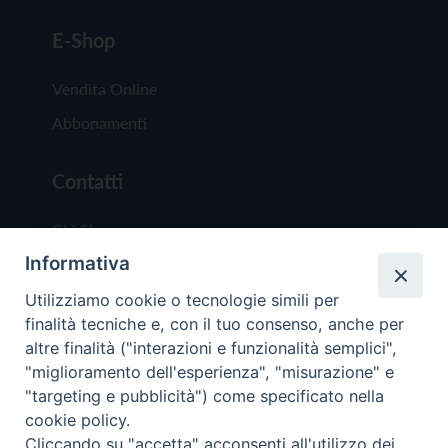
E-Shop
Vendita Online
Abbonamenti
Contatti
Chi Siamo
Informativa
Redazione
Scrivici
Utilizziamo cookie o tecnologie simili per
finalità tecniche e, con il tuo consenso, anche per
altre finalità ("interazioni e funzionalità semplici",
"miglioramento dell'esperienza", "misurazione" e
"targeting e pubblicità") come specificato nella
cookie policy.
Copyright © 2019 - Tutti i diritti riservati - Vit
Cliccando su "accetta" acconsenti all'utilizzo dei