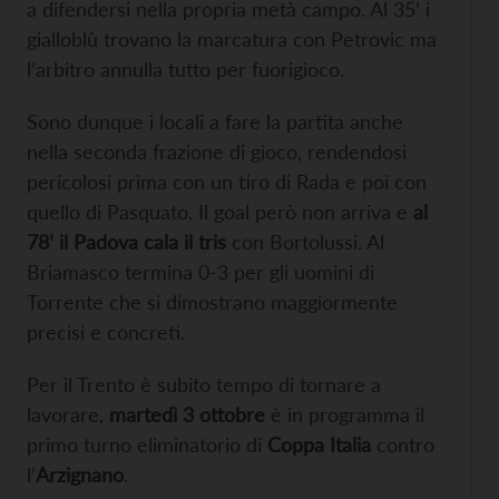
a difendersi nella propria metà campo. Al 35’ i
gialloblù trovano la marcatura con Petrovic ma
l’arbitro annulla tutto per fuorigioco.
Sono dunque i locali a fare la partita anche
nella seconda frazione di gioco, rendendosi
pericolosi prima con un tiro di Rada e poi con
quello di Pasquato. Il goal però non arriva e
al
78’ il Padova cala il tris
con Bortolussi. Al
Briamasco termina 0-3 per gli uomini di
Torrente che si dimostrano maggiormente
precisi e concreti.
Per il Trento è subito tempo di tornare a
lavorare,
martedì 3 ottobre
è in programma il
primo turno eliminatorio di
Coppa Italia
contro
l’
Arzignano
.