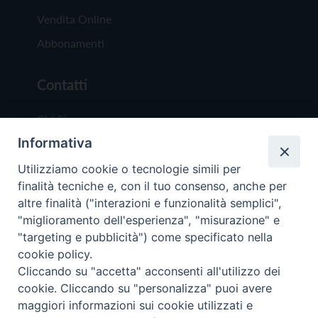
Vendita Online
Abbonamenti
Contatti
Chi Siamo
Informativa
Redazione
Scrivici
Utilizziamo cookie o tecnologie simili per
finalità tecniche e, con il tuo consenso, anche per
altre finalità ("interazioni e funzionalità semplici",
"miglioramento dell'esperienza", "misurazione" e
"targeting e pubblicità") come specificato nella
cookie policy.
Copyright © 2019 - Tutti i diritti riservati - Vit
Cliccando su "accetta" acconsenti all'utilizzo dei
Trentina Editrice
cookie. Cliccando su "personalizza" puoi avere
maggiori informazioni sui cookie utilizzati e
Privacy Policy