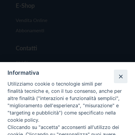
E-Shop
Vendita Online
Abbonamenti
Contatti
Chi Siamo
Informativa
Redazione
Scrivici
Utilizziamo cookie o tecnologie simili per
finalità tecniche e, con il tuo consenso, anche per
altre finalità ("interazioni e funzionalità semplici",
"miglioramento dell'esperienza", "misurazione" e
"targeting e pubblicità") come specificato nella
cookie policy.
Copyright © 2019 - Tutti i diritti riservati - Vit
Cliccando su "accetta" acconsenti all'utilizzo dei
Trentina Editrice
cookie. Cliccando su "personalizza" puoi avere