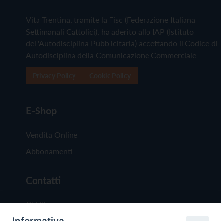
Vita Trentina, tramite la Fisc (Federazione Italiana
Settimanali Cattolici), ha aderito allo IAP (Istituto
dell'Autodisciplina Pubblicitaria) accettando il Codice di
Autodisciplina della Comunicazione Commerciale
Privacy Policy
Cookie Policy
E-Shop
Vendita Online
Abbonamenti
Contatti
Chi Siamo
Informativa
Redazione