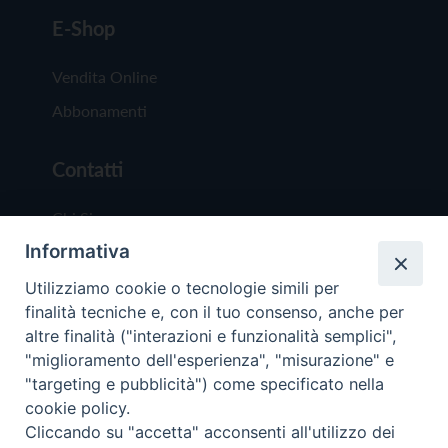
E-Shop
Vendita Online
Abbonamenti
Contatti
Chi Siamo
Informativa
Redazione
Scrivici
Utilizziamo cookie o tecnologie simili per
finalità tecniche e, con il tuo consenso, anche per
altre finalità ("interazioni e funzionalità semplici",
"miglioramento dell'esperienza", "misurazione" e
"targeting e pubblicità") come specificato nella
cookie policy.
Copyright © 2019 - Tutti i diritti riservati - Vit
Cliccando su "accetta" acconsenti all'utilizzo dei
Trentina Editrice