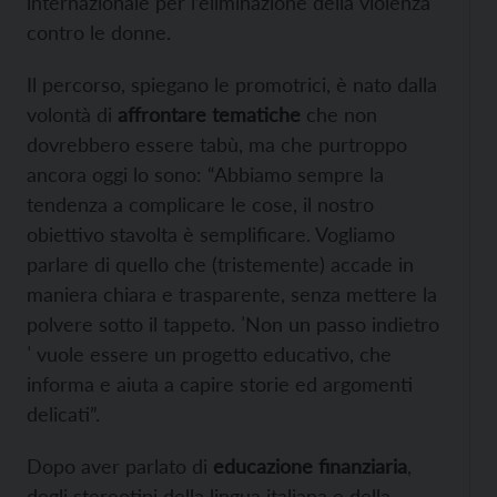
internazionale per l’eliminazione della violenza
contro le donne.
Il percorso, spiegano le promotrici, è nato dalla
volontà di
affrontare tematiche
che non
dovrebbero essere tabù, ma che purtroppo
ancora oggi lo sono: “Abbiamo sempre la
tendenza a complicare le cose, il nostro
obiettivo stavolta è semplificare. Vogliamo
parlare di quello che (tristemente) accade in
maniera chiara e trasparente, senza mettere la
polvere sotto il tappeto. ˈNon un passo indietro
ˈ vuole essere un progetto educativo, che
informa e aiuta a capire storie ed argomenti
delicati”.
Dopo aver parlato di
educazione finanziaria
,
degli stereotipi della lingua italiana e della