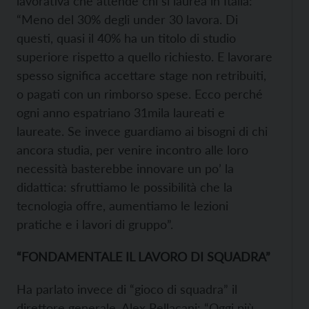
lavorativa che attende chi si laurea in Italia:
“Meno del 30% degli under 30 lavora. Di
questi, quasi il 40% ha un titolo di studio
superiore rispetto a quello richiesto. E lavorare
spesso significa accettare stage non retribuiti,
o pagati con un rimborso spese. Ecco perché
ogni anno espatriano 31mila laureati e
laureate. Se invece guardiamo ai bisogni di chi
ancora studia, per venire incontro alle loro
necessità basterebbe innovare un po’ la
didattica: sfruttiamo le possibilità che la
tecnologia offre, aumentiamo le lezioni
pratiche e i lavori di gruppo”.
“FONDAMENTALE IL LAVORO DI SQUADRA”
Ha parlato invece di “gioco di squadra” il
direttore generale, Alex Pellacani: “Oggi più