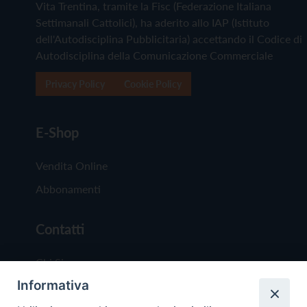
Vita Trentina, tramite la Fisc (Federazione Italiana
Settimanali Cattolici), ha aderito allo IAP (Istituto
dell'Autodisciplina Pubblicitaria) accettando il Codice di
Autodisciplina della Comunicazione Commerciale
Privacy Policy
Cookie Policy
E-Shop
Vendita Online
Abbonamenti
Contatti
Chi Siamo
Informativa
Redazione