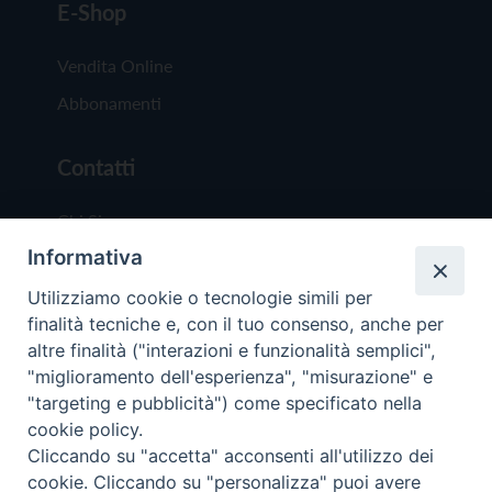
E-Shop
Vendita Online
Abbonamenti
Contatti
Chi Siamo
Informativa
Redazione
Scrivici
Utilizziamo cookie o tecnologie simili per
finalità tecniche e, con il tuo consenso, anche per
altre finalità ("interazioni e funzionalità semplici",
"miglioramento dell'esperienza", "misurazione" e
"targeting e pubblicità") come specificato nella
cookie policy.
Copyright © 2019 - Tutti i diritti riservati - Vit
Cliccando su "accetta" acconsenti all'utilizzo dei
Trentina Editrice
cookie. Cliccando su "personalizza" puoi avere