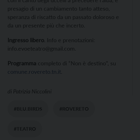
con il canto degli uccelli a precedere l’alba, è
presagio di un cambiamento tanto atteso,
speranza di riscatto da un passato doloroso e
da un presente più che incerto.
Ingresso libero
. Info e prenotazioni:
info.evoeteatro@gmail.com.
Programma
completo di “Non è destino”, su
comune.rovereto.tn.it
.
di
Patrizia Niccolini
#BLU.BIRDS
#ROVERETO
#TEATRO