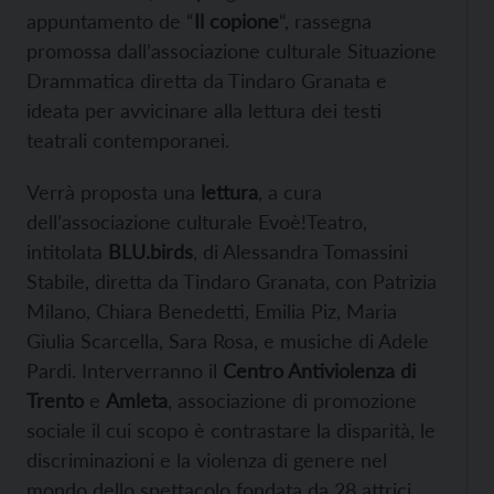
appuntamento de “
Il copione
“, rassegna
promossa dall’associazione culturale Situazione
Drammatica diretta da Tindaro Granata e
ideata per avvicinare alla lettura dei testi
teatrali contemporanei.
Verrà proposta una
lettura
, a cura
dell’associazione culturale Evoè!Teatro,
intitolata
BLU.birds
, di Alessandra Tomassini
Stabile, diretta da Tindaro Granata, con Patrizia
Milano, Chiara Benedetti, Emilia Piz, Maria
Giulia Scarcella, Sara Rosa, e musiche di Adele
Pardi. Interverranno il
Centro Antiviolenza di
Trento
e
Amleta
, associazione di promozione
sociale il cui scopo è contrastare la disparità, le
discriminazioni e la violenza di genere nel
mondo dello spettacolo fondata da 28 attrici