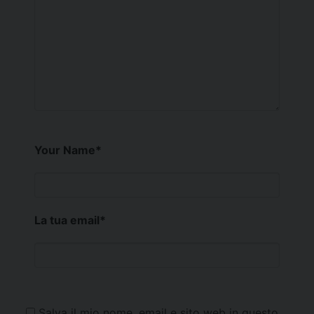
Your Name
*
La tua email
*
Salva il mio nome, email e sito web in questo