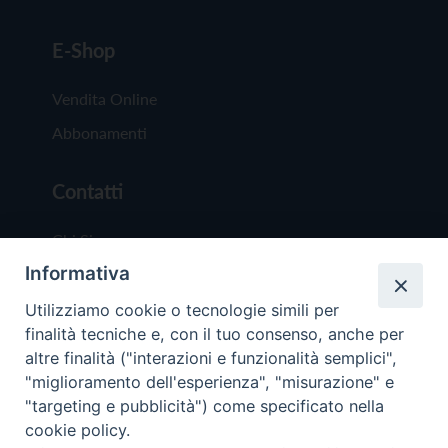
E-Shop
Vendita Online
Abbonamenti
Contatti
Chi Siamo
Informativa
Redazione
Scrivici
Utilizziamo cookie o tecnologie simili per
finalità tecniche e, con il tuo consenso, anche per
altre finalità ("interazioni e funzionalità semplici",
"miglioramento dell'esperienza", "misurazione" e
"targeting e pubblicità") come specificato nella
cookie policy.
Copyright © 2019 - Tutti i diritti riservati - Vit