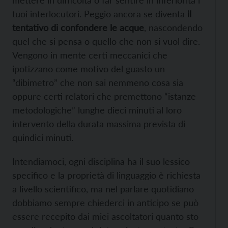
mettere in difficoltà o far sentire in inferiorità i
tuoi interlocutori. Peggio ancora se diventa
il
tentativo di confondere le acque
, nascondendo
quel che si pensa o quello che non si vuol dire.
Vengono in mente certi meccanici che
ipotizzano come motivo del guasto un
“dibimetro” che non sai nemmeno cosa sia
oppure certi relatori che premettono “istanze
metodologiche” lunghe dieci minuti al loro
intervento della durata massima prevista di
quindici minuti.
Intendiamoci, ogni disciplina ha il suo lessico
specifico e la proprietà di linguaggio è richiesta
a livello scientifico, ma nel parlare quotidiano
dobbiamo sempre chiederci in anticipo se può
essere recepito dai miei ascoltatori quanto sto