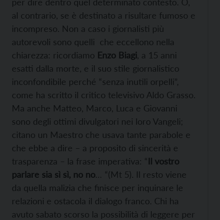
per dire dentro quel determinato contesto. O,
al contrario, se è destinato a risultare fumoso e
incompreso. Non a caso i giornalisti più
autorevoli sono quelli che eccellono nella
chiarezza: ricordiamo
Enzo Biagi
, a 15 anni
esatti dalla morte, e il suo stile giornalistico
inconfondibile perché “senza inutili orpelli”,
come ha scritto il critico televisivo Aldo Grasso.
Ma anche Matteo, Marco, Luca e Giovanni
sono degli ottimi divulgatori nei loro Vangeli;
citano un Maestro che usava tante parabole e
che ebbe a dire – a proposito di sincerità e
trasparenza – la frase imperativa: “
Il vostro
parlare sia sì sì, no no
… “(Mt 5). Il resto viene
da quella malizia che finisce per inquinare le
relazioni e ostacola il dialogo franco. Chi ha
avuto sabato scorso la possibilità di leggere per