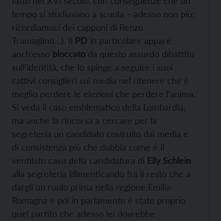
fatto nel XVI secolo, con conseguenze che un
tempo si studiavano a scuola – adesso non più:
ricordiamoci dei capponi di Renzo
Tramaglino…). Il
PD
in particolare appare
anch’esso
bloccato
da questo assurdo dibattito
sull’identità, che lo spinge a seguire i suoi
cattivi consiglieri sui media nel ritenere che è
meglio perdere le elezioni che perdere l’anima.
Si veda il caso emblematico della Lombardia,
ma anche la rincorsa a cercare per la
segreteria un candidato costruito dai media e
di consistenza più che dubbia come è il
ventilato caso della candidatura di
Elly Schlein
alla segreteria (dimenticando fra il resto che a
dargli un ruolo prima nella regione Emilia-
Romagna e poi in parlamento è stato proprio
quel partito che adesso lei dovrebbe