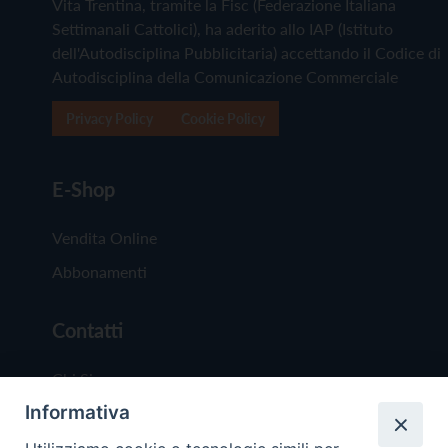
Vita Trentina, tramite la Fisc (Federazione Italiana
Settimanali Cattolici), ha aderito allo IAP (Istituto
dell'Autodisciplina Pubblicitaria) accettando il Codice di
Autodisciplina della Comunicazione Commerciale
Privacy Policy
Cookie Policy
E-Shop
Vendita Online
Abbonamenti
Contatti
Chi Siamo
Informativa
Redazione
Scrivici