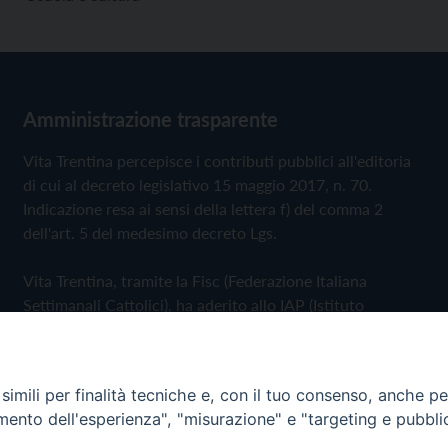
Amministrazione trasparente
Vita Trentina percepisce i contributi pubblici all'editoria
di cui al decreto legislativo 15 maggio 2017, n. 70.
Indicazione resa ai sensi della lettera f) del comma 2
dell'art. 5 del medesimo decreto Lgs.
Vita Trentina, tramite la Fisc (Federazione Italiana
Settimanali Cattolici), ha aderito allo IAP (Istituto
dell'Autodisciplina Pubblicitaria) accettando il Codice di
Autodisciplina della Comunicazione Commerciale
imili per finalità tecniche e, con il tuo consenso, anche per 
Privacy Policy
Cookie Policy
amento dell'esperienza", "misurazione" e "targeting e pubbli