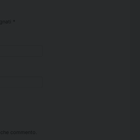
egnati
*
ta che commento.