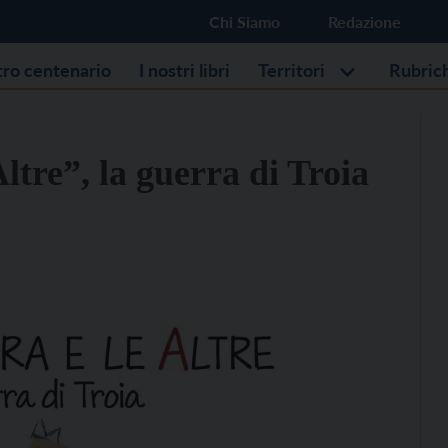
Chi Siamo
Redazione
stro centenario
I nostri libri
Territori
Rubric
ltre”, la guerra di Troia