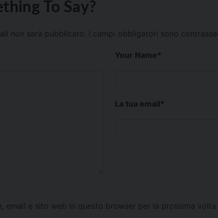
thing To Say?
mail non sarà pubblicato.
I campi obbligatori sono contrass
Your Name
*
La tua email
*
e, email e sito web in questo browser per la prossima vol