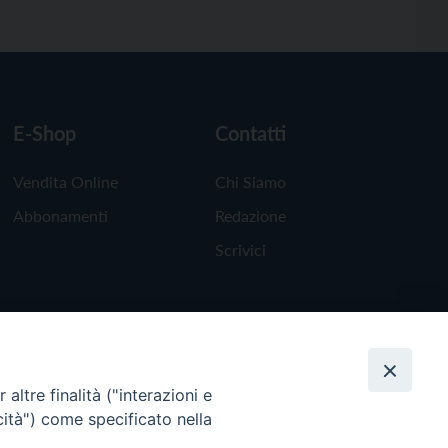
E-Shop
Contatti
Vendita Online
Chi Siamo
Abbonamenti
Redazione
Scrivici
altre finalità ("interazioni e
cità") come specificato nella