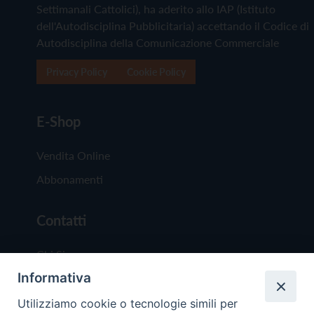
Settimanali Cattolici), ha aderito allo IAP (Istituto
dell'Autodisciplina Pubblicitaria) accettando il Codice di
Autodisciplina della Comunicazione Commerciale
Privacy Policy
Cookie Policy
E-Shop
Vendita Online
Abbonamenti
Contatti
Chi Siamo
Informativa
Redazione
Scrivici
Utilizziamo cookie o tecnologie simili per