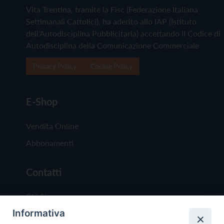
Vita Trentina, tramite la Fisc (Federazione Italiana
Settimanali Cattolici), ha aderito allo IAP (Istituto
dell'Autodisciplina Pubblicitaria) accettando il Codice di
Autodisciplina della Comunicazione Commerciale
Privacy Policy
Cookie Policy
E-Shop
Vendita Online
Abbonamenti
Contatti
Chi Siamo
Informativa
Redazione