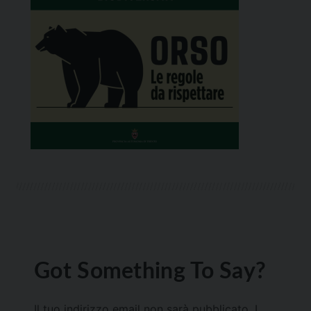
Got Something To Say?
Il tuo indirizzo email non sarà pubblicato.
I