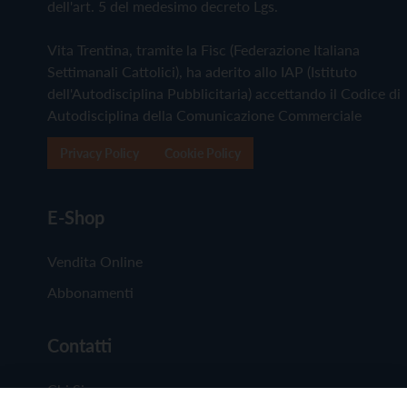
dell'art. 5 del medesimo decreto Lgs.
Vita Trentina, tramite la Fisc (Federazione Italiana
Settimanali Cattolici), ha aderito allo IAP (Istituto
dell'Autodisciplina Pubblicitaria) accettando il Codice di
Autodisciplina della Comunicazione Commerciale
Privacy Policy
Cookie Policy
E-Shop
Vendita Online
Abbonamenti
Contatti
Chi Siamo