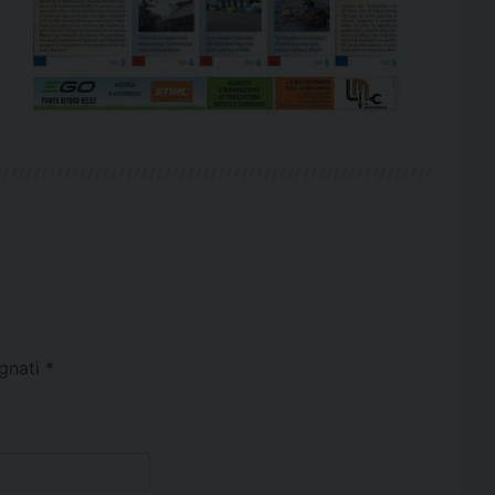
egnati
*