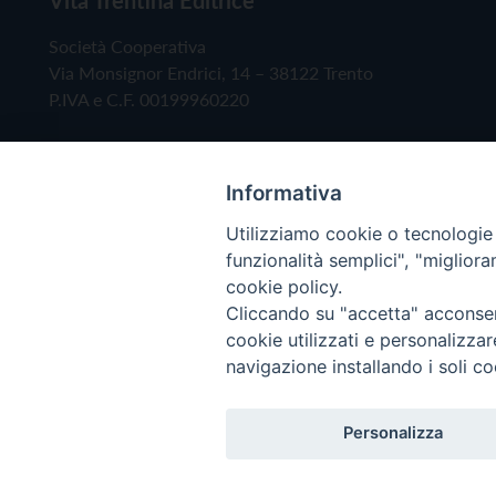
Società Cooperativa
Via Monsignor Endrici, 14 – 38122 Trento
P.IVA e C.F. 00199960220
Informativa
Utilizziamo cookie o tecnologie s
funzionalità semplici", "miglior
cookie policy.
Cliccando su "accetta" acconsent
Copyright © 2019 - Tutti i diritti riservati - Vita
cookie utilizzati e personalizza
navigazione installando i soli co
Privacy Policy
Personalizza