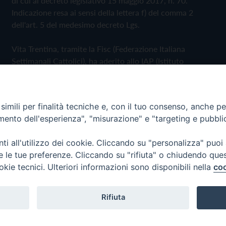
di cui al decreto legislativo 15 maggio 2017, n. 70.
Indicazione resa ai sensi della lettera f) del comma 2
dell'art. 5 del medesimo decreto Lgs.
Vita Trentina, tramite la Fisc (Federazione Italiana
Settimanali Cattolici), ha aderito allo IAP (Istituto
dell'Autodisciplina Pubblicitaria) accettando il Codice di
Autodisciplina della Comunicazione Commerciale
imili per finalità tecniche e, con il tuo consenso, anche per 
Privacy Policy
Cookie Policy
amento dell'esperienza", "misurazione" e "targeting e pubbli
i all'utilizzo dei cookie. Cliccando su "personalizza" puoi
 Trentina Editrice
re le tue preferenze. Cliccando su "rifiuta" o chiudendo que
okie tecnici. Ulteriori informazioni sono disponibili nella
coo
Rifiuta