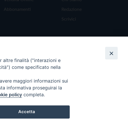
Abbonamenti
Redazione
Scrivici
altre finalità ("interazioni e
cità") come specificato nella
 avere maggiori informazioni sui
sta informativa proseguirai la
kie policy
completa.
Torna all'inizio
Accetta
Preferenze Cookie