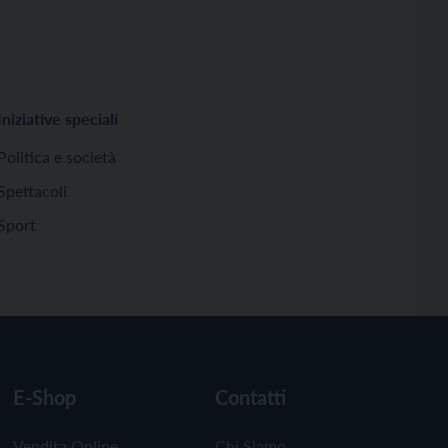
Iniziative speciali
Politica e società
Spettacoli
Sport
E-Shop
Contatti
Vendita Online
Chi Siamo