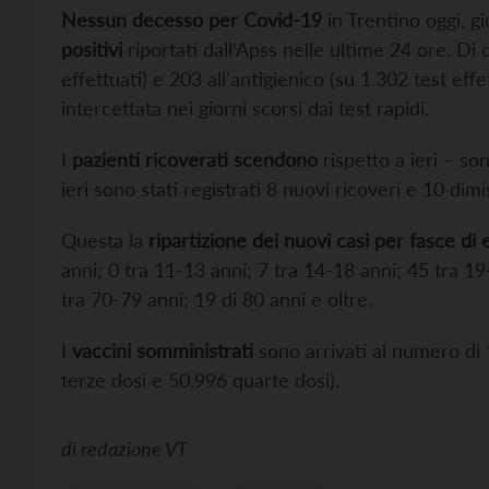
Nessun decesso per Covid-19
in Trentino oggi, 
positivi
riportati dall’Apss nelle ultime 24 ore. Di 
effettuati) e 203 all’antigienico (su 1.302 test eff
intercettata nei giorni scorsi dai test rapidi.
I
pazienti ricoverati scendono
rispetto a ieri – so
ieri sono stati registrati 8 nuovi ricoveri e 10 dimi
Questa la
ripartizione dei nuovi casi per fasce di 
anni; 0 tra 11-13 anni; 7 tra 14-18 anni; 45 tra 1
tra 70-79 anni; 19 di 80 anni e oltre.
I
vaccini somministrati
sono arrivati al numero di
terze dosi e 50.996 quarte dosi).
di
redazione VT