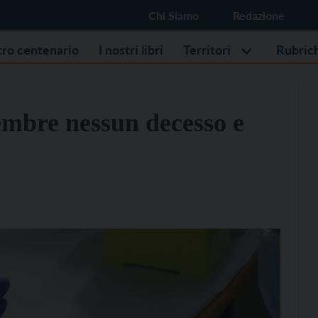
Chi Siamo
Redazione
stro centenario
I nostri libri
Territori
Rubric
embre nessun decesso e