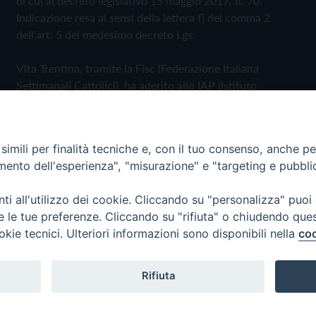
di cui al decreto legislativo 15 maggio 2017, n. 70.
Indicazione resa ai sensi della lettera f) del comma 2
dell'art. 5 del medesimo decreto Lgs.
Vita Trentina, tramite la Fisc (Federazione Italiana
Settimanali Cattolici), ha aderito allo IAP (Istituto
dell'Autodisciplina Pubblicitaria) accettando il Codice di
Autodisciplina della Comunicazione Commerciale
imili per finalità tecniche e, con il tuo consenso, anche per 
Privacy Policy
Cookie Policy
amento dell'esperienza", "misurazione" e "targeting e pubbli
i all'utilizzo dei cookie. Cliccando su "personalizza" puoi
 Trentina Editrice
re le tue preferenze. Cliccando su "rifiuta" o chiudendo que
okie tecnici. Ulteriori informazioni sono disponibili nella
coo
Rifiuta