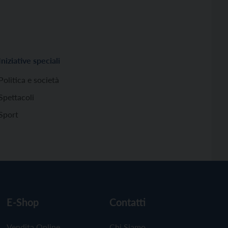
Iniziative speciali
Politica e società
Spettacoli
Sport
E-Shop
Contatti
Vendita Online
Chi Siamo