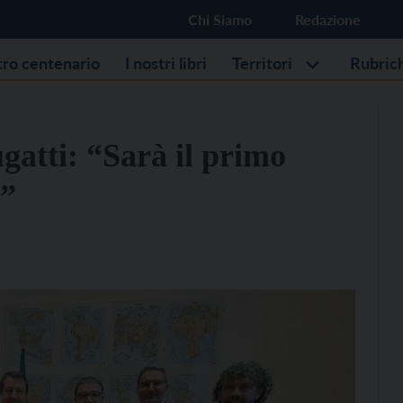
Chi Siamo
Redazione
stro centenario
I nostri libri
Territori
Rubric
gatti: “Sarà il primo
a”