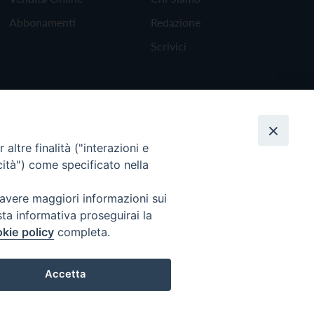
Abbonamenti
Redazione
Scrivici
altre finalità ("interazioni e
cità") come specificato nella
 avere maggiori informazioni sui
sta informativa proseguirai la
kie policy
completa.
Torna all'inizio
Accetta
Preferenze Cookie