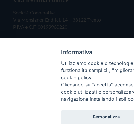
Società Cooperativa
Via Monsignor Endrici, 14 – 38122 Trento
P.IVA e C.F. 00199960220
Informativa
Utilizziamo cookie o tecnologie s
funzionalità semplici", "miglior
cookie policy.
Cliccando su "accetta" acconsent
Copyright © 2019 - Tutti i diritti riservati - Vita
cookie utilizzati e personalizza
navigazione installando i soli co
Privacy Policy
Personalizza