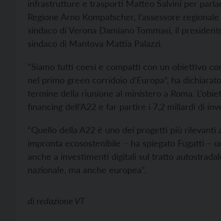
infrastrutture e trasporti Matteo Salvini per parla
Regione Arno Kompatscher, l’assessore regionale a
sindaco di Verona Damiano Tommasi, il presidente 
sindaco di Mantova Mattia Palazzi.
“Siamo tutti coesi e compatti con un obiettivo co
nel primo green corridoio d’Europa”, ha dichiarato
termine della riunione al ministero a Roma. L’obiet
financing dell’A22 e far partire i 7,2 miliardi di i
“Quello della A22 è uno dei progetti più rilevanti 
impronta ecosostenibile – ha spiegato Fugatti – un
anche a investimenti digitali sul tratto autostrad
nazionale, ma anche europea”.
di
redazione VT