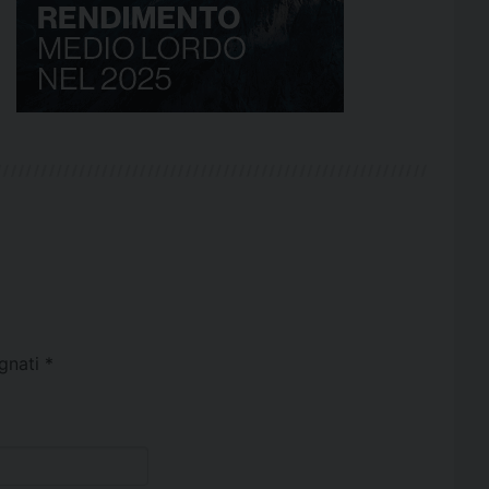
egnati
*