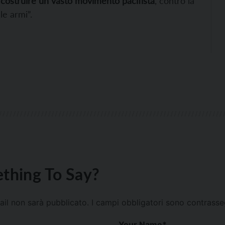
i
costruire un vasto movimento pacifista
, contro la
le armi”.
thing To Say?
mail non sarà pubblicato.
I campi obbligatori sono contrass
Your Name
*