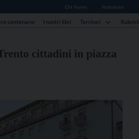
Chi Siamo
Redazione
stro centenario
I nostri libri
Territori
Rubric
ento cittadini in piazza