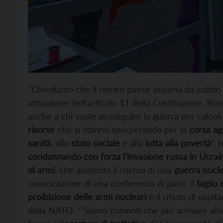
“Chiediamo che il nostro paese assuma da subito
attuazione dell’articolo 11 della Costituzione. Sia
anche a chi vuole proseguire la guerra per calcol
risorse
che si stanno sperperando per la
corsa ag
sanità
, allo
stato sociale
e alla
lotta alla povertà
“, 
condannando con forza l’invasione russa in Ucrai
di armi
, che aumenta il rischio di una
guerra nucl
convocazione di una conferenza di pace, il
taglio 
proibizione delle armi nucleari
e il rifiuto di ospita
dalla NATO: ” Siamo convinti che per arrivare alla 