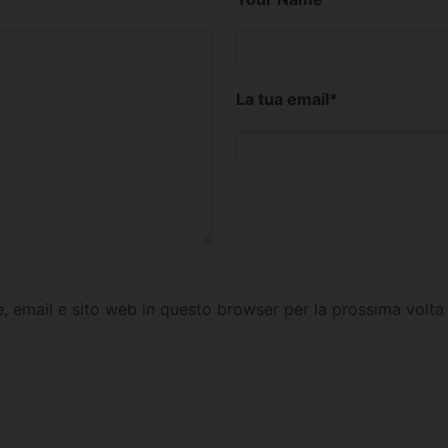
La tua email
*
e, email e sito web in questo browser per la prossima vol