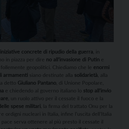
iniziative concrete di ripudio della guerra
, in
mo in piazza per dire
no all’invasione di Putin
e
i follemente geopolitici. Chiediamo che le
enormi
li armamenti
siano destinate alla
solidarietà
, alla
ha detto
Giuliano Pantano
, di Unione Popolare,
na
e chiedendo al governo italiano lo
stop all’invio
eare
, un ruolo attivo per il cessate il fuoco e la
delle spese militari
, la firma del trattato Onu per la
re ordigni nucleari in Italia, infine l’uscita dell’Italia
pace serva ottenere al più presto il cessate il