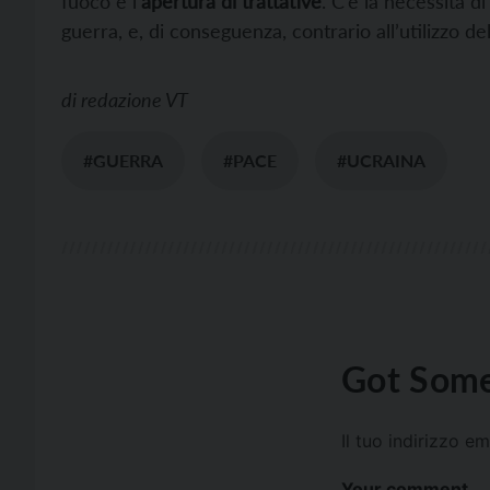
fuoco e l’
apertura di trattative
. C’è la necessità d
guerra, e, di conseguenza, contrario all’utilizzo del
di
redazione VT
#GUERRA
#PACE
#UCRAINA
Got Some
Il tuo indirizzo e
Your comment