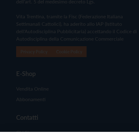
dell'art. 5 del medesimo decreto Lgs.
Vita Trentina, tramite la Fisc (Federazione Italiana
Settimanali Cattolici), ha aderito allo IAP (Istituto
dell'Autodisciplina Pubblicitaria) accettando il Codice di
Autodisciplina della Comunicazione Commerciale
Privacy Policy
Cookie Policy
E-Shop
Vendita Online
Abbonamenti
Contatti
Chi Siamo