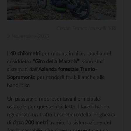
Credit: Franco Ianeselli (FB)
3 Novembre 2022
I
40 chilometri
per mountain bike, l’anello del
cosiddetto
“Giro della Marzola”
, sono stati
sistemati dall’
Azienda forestale Trento-
Sopramonte
per renderli fruibili anche alle
hand-bike.
Un passaggio rappresentava il principale
ostacolo per queste biciclette. I lavori hanno
riguardato un tratto di sentiero della lunghezza
di
circa 200 metri
tramite la sistemazione del
fondo carrabile, che doveva presentare una