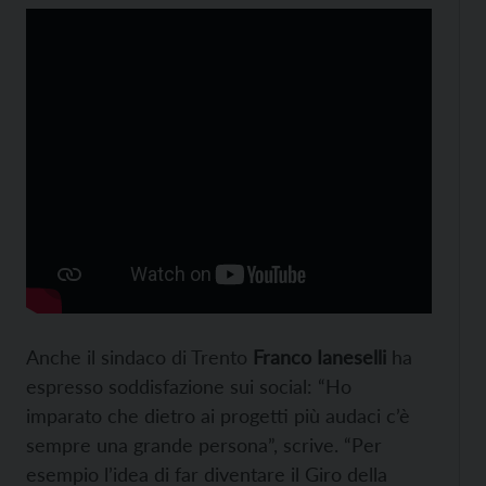
Anche il sindaco di Trento
Franco Ianeselli
ha
espresso soddisfazione sui social: “Ho
imparato che dietro ai progetti più audaci c’è
sempre una grande persona”, scrive. “Per
esempio l’idea di far diventare il Giro della