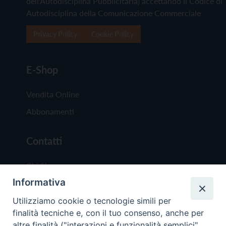
dell'Autodisciplina Pubblicitaria) accettando il Codice di
Autodisciplina della Comunicazione Commerciale
Privacy Policy
Cookie Policy
E-Shop
Vendita Online
Abbonamenti
Contatti
Chi Siamo
Informativa
Redazione
Scrivici
Utilizziamo cookie o tecnologie simili per
finalità tecniche e, con il tuo consenso, anche per
altre finalità ("interazioni e funzionalità semplici",