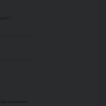
egnati
*
ta che commento.