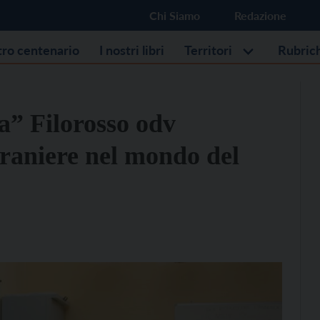
Chi Siamo
Redazione
stro centenario
I nostri libri
Territori
Rubric
a” Filorosso odv
raniere nel mondo del