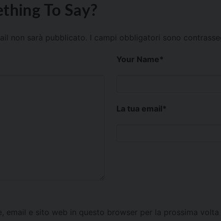
thing To Say?
mail non sarà pubblicato.
I campi obbligatori sono contrass
Your Name
*
La tua email
*
e, email e sito web in questo browser per la prossima vol