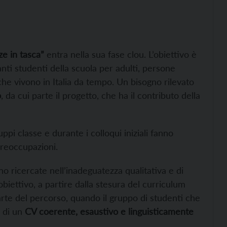
e in tasca”
entra nella sua fase clou. L’obiettivo è
tanti studenti della scuola per adulti, persone
e vivono in Italia da tempo. Un bisogno rilevato
o
, da cui parte il progetto, che ha il contributo della
uppi classe e durante i colloqui iniziali fanno
preoccupazioni.
o ricercate nell’inadeguatezza qualitativa e di
obiettivo, a partire dalla stesura del curriculum
arte del percorso, quando il gruppo di studenti che
a di un
CV coerente, esaustivo e linguisticamente