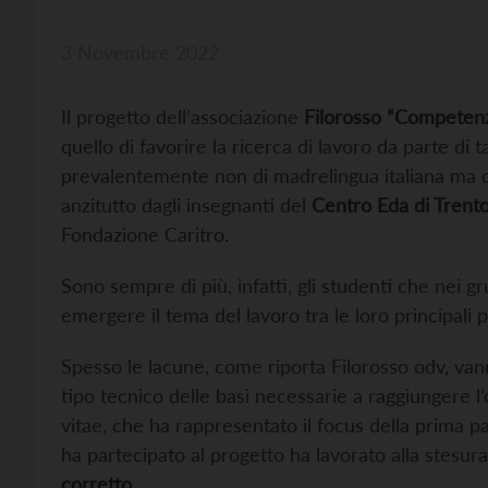
3 Novembre 2022
Il progetto dell’associazione
Filorosso “Competenz
quello di favorire la ricerca di lavoro da parte di 
prevalentemente non di madrelingua italiana ma ch
anzitutto dagli insegnanti del
Centro Eda di Trent
Fondazione Caritro.
Sono sempre di più, infatti, gli studenti che nei gr
emergere il tema del lavoro tra le loro principali 
Spesso le lacune, come riporta Filorosso odv, vann
tipo tecnico delle basi necessarie a raggiungere l’
vitae, che ha rappresentato il focus della prima p
ha partecipato al progetto ha lavorato alla stesur
corretto
.