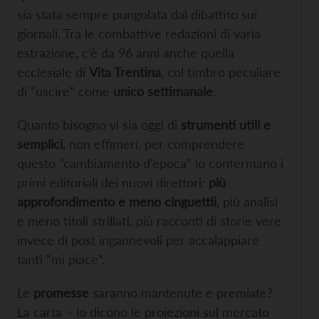
sia stata sempre pungolata dal dibattito sui
giornali. Tra le combattive redazioni di varia
estrazione, c’è da 96 anni anche quella
ecclesiale di
Vita Trentina
, col timbro peculiare
di “uscire” come
unico settimanale
.
Quanto bisogno vi sia oggi di
strumenti utili e
semplici
, non effimeri, per comprendere
questo “cambiamento d’epoca” lo confermano i
primi editoriali dei nuovi direttori:
più
approfondimento e meno cinguettii
, più analisi
e meno titoli strillati, più racconti di storie vere
invece di post ingannevoli per accalappiare
tanti “mi piace”.
Le
promesse
saranno mantenute e premiate?
La carta – lo dicono le proiezioni sul mercato