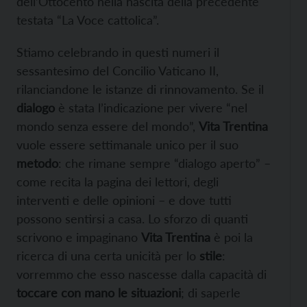
dell’Ottocento nella nascita della precedente
testata “La Voce cattolica”.
Stiamo celebrando in questi numeri il
sessantesimo del Concilio Vaticano II,
rilanciandone le istanze di rinnovamento. Se il
dialogo
è stata l’indicazione per vivere “nel
mondo senza essere del mondo”,
Vita Trentina
vuole essere settimanale unico per il suo
metodo
: che rimane sempre “dialogo aperto” –
come recita la pagina dei lettori, degli
interventi e delle opinioni – e dove tutti
possono sentirsi a casa. Lo sforzo di quanti
scrivono e impaginano
Vita Trentina
è poi la
ricerca di una certa unicità per lo
stile
:
vorremmo che esso nascesse dalla capacità di
toccare con mano le situazioni
; di saperle