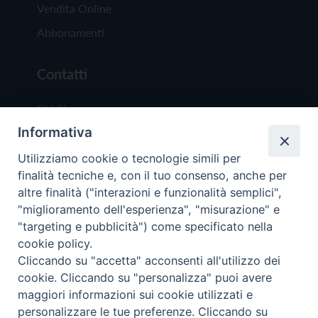
Vendita Online
Abbonamenti
Contatti
Chi Siamo
Informativa
Redazione
Scrivici
Utilizziamo cookie o tecnologie simili per
finalità tecniche e, con il tuo consenso, anche per
altre finalità ("interazioni e funzionalità semplici",
"miglioramento dell'esperienza", "misurazione" e
"targeting e pubblicità") come specificato nella
cookie policy.
Copyright © 2019 - Tutti i diritti riservati - Vit
Cliccando su "accetta" acconsenti all'utilizzo dei
Trentina Editrice
cookie. Cliccando su "personalizza" puoi avere
maggiori informazioni sui cookie utilizzati e
Privacy Policy
personalizzare le tue preferenze. Cliccando su