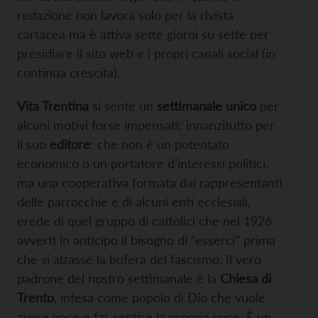
redazione non lavora solo per la rivista
cartacea ma è attiva sette giorni su sette per
presidiare il sito web e i propri canali social (in
continua crescita).
Vita Trentina
si sente un
settimanale unico
per
alcuni motivi forse impensati; innanzitutto per
il suo
editore
: che non è un potentato
economico o un portatore d’interessi politici,
ma una cooperativa formata dai rappresentanti
delle parrocchie e di alcuni enti ecclesiali,
erede di quel gruppo di cattolici che nel 1926
avvertì in anticipo il bisogno di “esserci” prima
che si alzasse la bufera del fascismo. Il vero
padrone del nostro settimanale è la
Chiesa di
Trento
, intesa come popolo di Dio che vuole
avere voce e far sentire la propria voce. È un