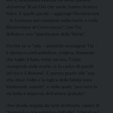
viceversa “di un Dio che vuole l’uomo beato e
felice. E quelle parole – aggiunge l’Arcivescovo
– le troviamo poi compiute nella morte e nella
Risurrezione di Cristo stesso”, che Tisi
definisce uno “spartiacque della Storia”.
Perché se la “vita – ammette monsignor Tisi –
è davvero contraddizione, enigma, domanda
che toglie il fiato, notte oscura, Cristo,
risorgendo dalla morte, si fa carico di questi
lati bui e li illumina”. E questo grazie alla “sua
vita, dove l’odio e la logica della falsità sono
totalmente assenti”, e nella quale “percorre la
via bella e impervia dell’amore gratuito”.
Una strada seguita da tanti testimoni, capaci di
“tenere il cuore sgombro dall’odio”, “chinati sui