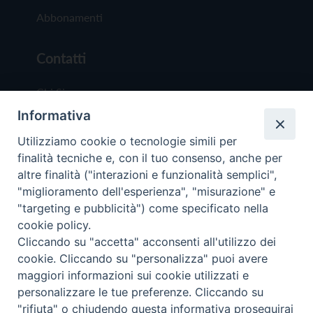
Abbonamenti
Contatti
Chi Siamo
Informativa
Redazione
Scrivici
Utilizziamo cookie o tecnologie simili per
finalità tecniche e, con il tuo consenso, anche per
altre finalità ("interazioni e funzionalità semplici",
"miglioramento dell'esperienza", "misurazione" e
"targeting e pubblicità") come specificato nella
cookie policy.
Copyright © 2019 - Tutti i diritti riservati - Vit
Cliccando su "accetta" acconsenti all'utilizzo dei
Trentina Editrice
cookie. Cliccando su "personalizza" puoi avere
maggiori informazioni sui cookie utilizzati e
Privacy Policy
personalizzare le tue preferenze. Cliccando su
Torna all'inizi
"rifiuta" o chiudendo questa informativa proseguirai