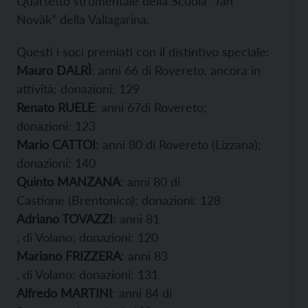
Quartetto strumentale della Scuola “Jan
Novàk” della Vallagarina.
Questi i soci premiati con il distintivo speciale:
Mauro DALRÌ
: anni 66 ​di Rovereto, ancora in
attività; donazioni: 129
Renato RUELE
: anni 67di Rovereto; ​
donazioni: 123​
Mario CATTOI
: anni 80 di Rovereto (Lizzana);
donazioni: 140
Quinto MANZANA
: anni 80 di
Castione (Brentonico); donazioni: 128
Adriano TOVAZZI
: ​anni 81​​
, di Volano; donazioni: 120
Mariano FRIZZERA
: anni 83​
, di Volano; donazioni: 131
Alfredo MARTINI
: ​anni 84 di