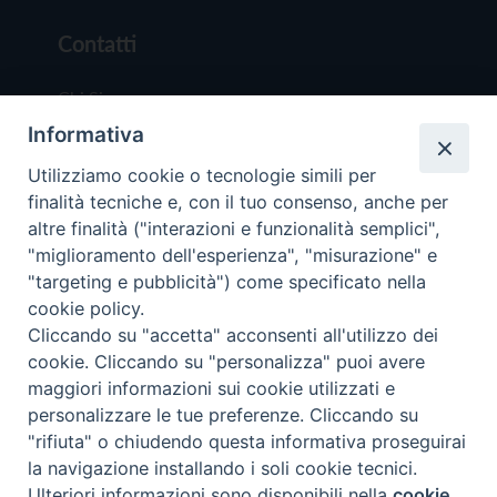
Contatti
Chi Siamo
Informativa
Redazione
Scrivici
Utilizziamo cookie o tecnologie simili per
finalità tecniche e, con il tuo consenso, anche per
altre finalità ("interazioni e funzionalità semplici",
"miglioramento dell'esperienza", "misurazione" e
"targeting e pubblicità") come specificato nella
cookie policy.
Copyright © 2019 - Tutti i diritti riservati - Vit
Cliccando su "accetta" acconsenti all'utilizzo dei
Trentina Editrice
cookie. Cliccando su "personalizza" puoi avere
maggiori informazioni sui cookie utilizzati e
Privacy Policy
personalizzare le tue preferenze. Cliccando su
Torna all'inizi
"rifiuta" o chiudendo questa informativa proseguirai
la navigazione installando i soli cookie tecnici.
Ulteriori informazioni sono disponibili nella
cookie