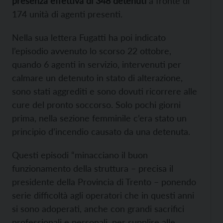
presenza effettiva di 348 detenuti
a fronte di
174 unità di agenti presenti.
Nella sua lettera Fugatti ha poi indicato
l’episodio avvenuto lo scorso 22 ottobre,
quando 6 agenti in servizio, intervenuti per
calmare un detenuto in stato di alterazione,
sono stati aggrediti e sono dovuti ricorrere alle
cure del pronto soccorso. Solo pochi giorni
prima, nella sezione femminile c’era stato un
principio d’incendio causato da una detenuta.
Questi episodi “minacciano il buon
funzionamento della struttura – precisa il
presidente della Provincia di Trento – ponendo
serie difficoltà agli operatori che in questi anni
si sono adoperati, anche con grandi sacrifici
professionali e personali, per supplire alle