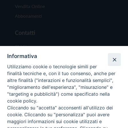
Vendita Online
Abbonamenti
Contatti
Chi Siamo
Informativa
Redazione
Scrivici
Utilizziamo cookie o tecnologie simili per
finalità tecniche e, con il tuo consenso, anche per
altre finalità ("interazioni e funzionalità semplici",
"miglioramento dell'esperienza", "misurazione" e
"targeting e pubblicità") come specificato nella
cookie policy.
Copyright © 2019 - Tutti i diritti riservati - Vit
Cliccando su "accetta" acconsenti all'utilizzo dei
Trentina Editrice
cookie. Cliccando su "personalizza" puoi avere
maggiori informazioni sui cookie utilizzati e
Privacy Policy