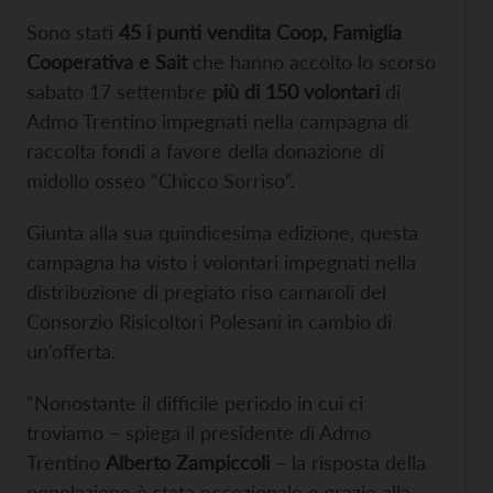
Sono stati
45 i punti vendita Coop, Famiglia
Cooperativa e Sait
che hanno accolto lo scorso
sabato 17 settembre
più di 150 volontari
di
Admo Trentino impegnati nella campagna di
raccolta fondi a favore della donazione di
midollo osseo “Chicco Sorriso”.
Giunta alla sua quindicesima edizione, questa
campagna ha visto i volontari impegnati nella
distribuzione di pregiato riso carnaroli del
Consorzio Risicoltori Polesani in cambio di
un’offerta.
“Nonostante il difficile periodo in cui ci
troviamo – spiega il presidente di Admo
Trentino
Alberto Zampiccoli
– la risposta della
popolazione è stata eccezionale e grazie alla