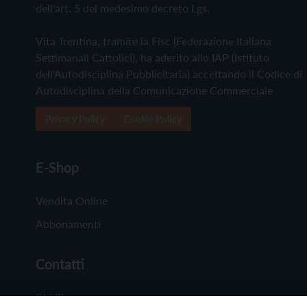
dell'art. 5 del medesimo decreto Lgs.
Vita Trentina, tramite la Fisc (Federazione Italiana
Settimanali Cattolici), ha aderito allo IAP (Istituto
dell'Autodisciplina Pubblicitaria) accettando il Codice di
Autodisciplina della Comunicazione Commerciale
Privacy Policy
Cookie Policy
E-Shop
Vendita Online
Abbonamenti
Contatti
Chi Siamo