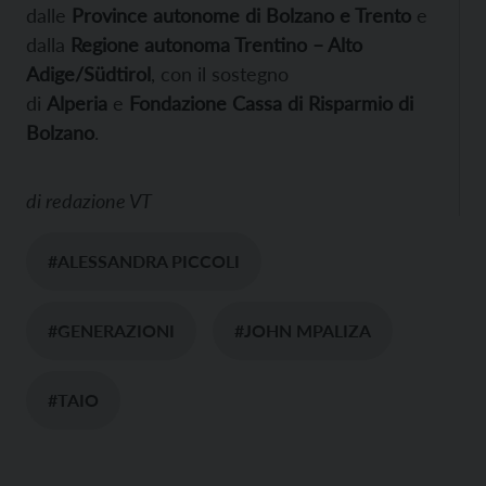
dalle
Province autonome di Bolzano e Trento
e
dalla
Regione autonoma Trentino – Alto
Adige/Südtirol
, con il sostegno
di
Alperia
e
Fondazione Cassa di Risparmio di
Bolzano
.
di
redazione VT
#ALESSANDRA PICCOLI
#GENERAZIONI
#JOHN MPALIZA
#TAIO