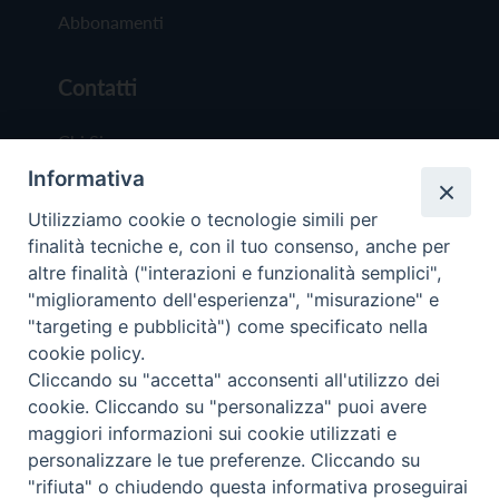
Abbonamenti
Contatti
Chi Siamo
Informativa
Redazione
Scrivici
Utilizziamo cookie o tecnologie simili per
finalità tecniche e, con il tuo consenso, anche per
altre finalità ("interazioni e funzionalità semplici",
"miglioramento dell'esperienza", "misurazione" e
"targeting e pubblicità") come specificato nella
cookie policy.
Copyright © 2019 - Tutti i diritti riservati - Vit
Cliccando su "accetta" acconsenti all'utilizzo dei
Trentina Editrice
cookie. Cliccando su "personalizza" puoi avere
maggiori informazioni sui cookie utilizzati e
Privacy Policy
personalizzare le tue preferenze. Cliccando su
Torna all'inizi
"rifiuta" o chiudendo questa informativa proseguirai