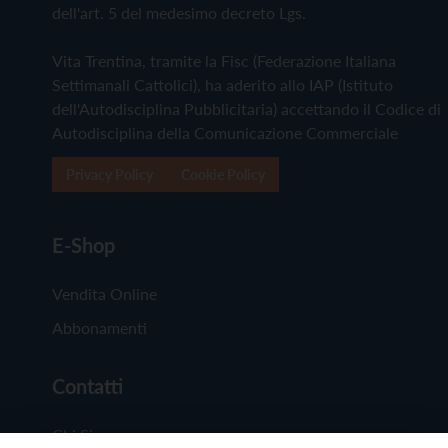
dell'art. 5 del medesimo decreto Lgs.
Vita Trentina, tramite la Fisc (Federazione Italiana
Settimanali Cattolici), ha aderito allo IAP (Istituto
dell'Autodisciplina Pubblicitaria) accettando il Codice di
Autodisciplina della Comunicazione Commerciale
Privacy Policy
Cookie Policy
E-Shop
Vendita Online
Abbonamenti
Contatti
Chi Siamo