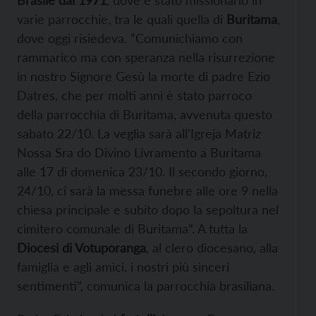
Brasile dal 1971
, dove è stato missionario in
varie parrocchie, tra le quali quella di
Buritama
,
dove oggi risiedeva. “Comunichiamo con
rammarico ma con speranza nella risurrezione
in nostro Signore Gesù la morte di padre Ezio
Datres, che per molti anni è stato parroco
della parrocchia di Buritama, avvenuta questo
sabato 22/10. La veglia sarà all’Igreja Matriz
Nossa Sra do Divino Livramento a Buritama
alle 17 di domenica 23/10. Il secondo giorno,
24/10, ci sarà la messa funebre alle ore 9 nella
chiesa principale e subito dopo la sepoltura nel
cimitero comunale di Buritama”. A tutta la
Diocesi di Votuporanga
, al clero diocesano, alla
famiglia e agli amici, i nostri più sinceri
sentimenti”, comunica la parrocchia brasiliana.