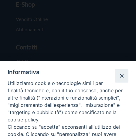
E-Shop
Vendita Online
Abbonamenti
Contatti
Chi Siamo
Informativa
Redazione
Scrivici
Utilizziamo cookie o tecnologie simili per
finalità tecniche e, con il tuo consenso, anche per
altre finalità ("interazioni e funzionalità semplici",
"miglioramento dell'esperienza", "misurazione" e
"targeting e pubblicità") come specificato nella
cookie policy.
Copyright © 2019 - Tutti i diritti riservati - Vit
Cliccando su "accetta" acconsenti all'utilizzo dei
Trentina Editrice
cookie. Cliccando su "personalizza" puoi avere