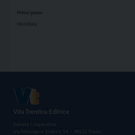
Primo piano
Meridiani
Vita Trentina Editrice
Società Cooperativa
Via Monsignor Endrici, 14 – 38122 Trento