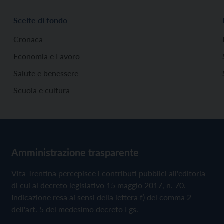
Scelte di fondo
Cronaca
Economia e Lavoro
Salute e benessere
Scuola e cultura
Amministrazione trasparente
Vita Trentina percepisce i contributi pubblici all'editoria
di cui al decreto legislativo 15 maggio 2017, n. 70.
Indicazione resa ai sensi della lettera f) del comma 2
dell'art. 5 del medesimo decreto Lgs.