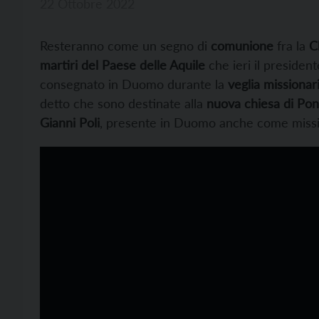
22 Ottobre 2022
Resteranno come un segno di
comunione
fra la
C
martiri del Paese delle Aquile
che ieri il presiden
consegnato in Duomo durante la
veglia missionar
detto che sono destinate alla
nuova chiesa di Po
Gianni Poli
, presente in Duomo anche come mission