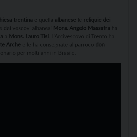
hiesa trentina
e quella
albanese
le
reliquie dei
te dei vescovi albanesi
Mons. Angelo Massafra
ha
ia
a
Mons. Lauro Tisi
. L’Arcivescovo di Trento ha
nte Arche
e le ha consegnate al parroco
don
ario per molti anni in Brasile.