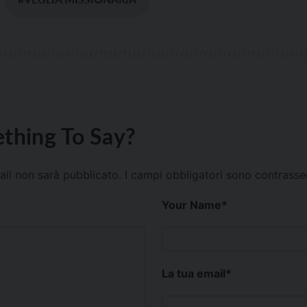
thing To Say?
mail non sarà pubblicato.
I campi obbligatori sono contrass
Your Name
*
La tua email
*