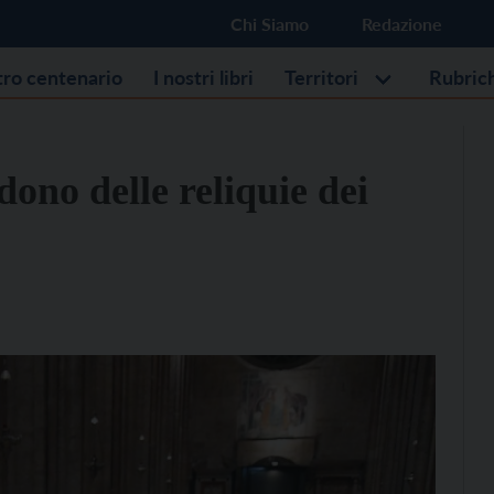
Chi Siamo
Redazione
stro centenario
I nostri libri
Territori
Rubric
 dono delle reliquie dei